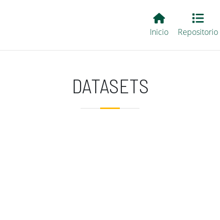
Main EvALL
Inicio
Repositorio
DATASETS