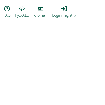
Lang
Login_Registro
FAQ
PyEvALL
Idioma
Login/Registro