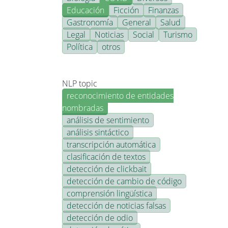
Educación
Ficción
Finanzas
Gastronomía
General
Salud
Legal
Noticias
Social
Turismo
Política
otros
NLP topic
reconocimiento de entidades
nombradas
análisis de sentimiento
análisis sintáctico
transcripción automática
clasificación de textos
detección de clickbait
detección de cambio de código
comprensión lingüística
detección de noticias falsas
detección de odio