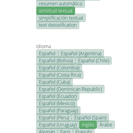
resumen automático
similitud textual
simplificación textual
text detoxification
Idioma
Español
Español (Argentina)
Español (Bolivia)
Español (Chile)
Español (Colombia)
Español (Costa Rica)
Español (Cuba)
Español (Dominican Republic)
Español (Ecuador)
Español (Mexico)
Español (Paraguay)
Español (Peru)
Español (Spain)
Español (Uruguay)
Inglés
Árabe
Alemán
Farsi
Francés