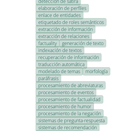
detección de sátira
elaboración de perfiles
enlace de entidades
etiquetado de roles semánticos
extracción de información
extracción de relaciones
factuality
generación de texto
indexación de textos
recuperación de información
traducción automática
modelado de temas
morfología
paráfrasis
procesamiento de abreviaturas
procesamiento de eventos
procesamiento de factualidad
procesamiento de humor
procesamiento de la negación
sistemas de pregunta-respuesta
sistemas de recomendación