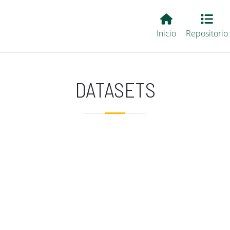
Main EvALL
Inicio
Repositorio
DATASETS