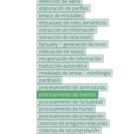
detección de sátira
elaboración de perfiles
enlace de entidades
etiquetado de roles semánticos
extracción de información
extracción de relaciones
factuality
generación de texto
indexación de textos
recuperación de información
traducción automática
modelado de temas
morfología
paráfrasis
procesamiento de abreviaturas
procesamiento de eventos
procesamiento de factualidad
procesamiento de humor
procesamiento de la negación
sistemas de pregunta-respuesta
sistemas de recomendación