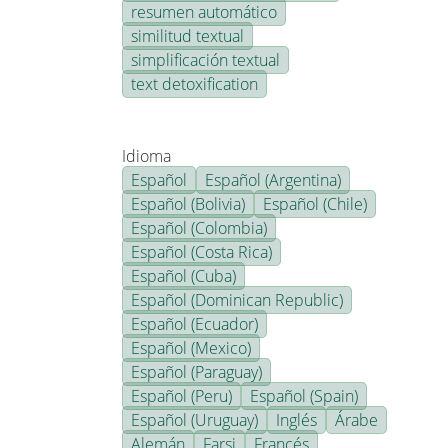
resumen automático
similitud textual
simplificación textual
text detoxification
Idioma
Español
Español (Argentina)
Español (Bolivia)
Español (Chile)
Español (Colombia)
Español (Costa Rica)
Español (Cuba)
Español (Dominican Republic)
Español (Ecuador)
Español (Mexico)
Español (Paraguay)
Español (Peru)
Español (Spain)
Español (Uruguay)
Inglés
Árabe
Alemán
Farsi
Francés