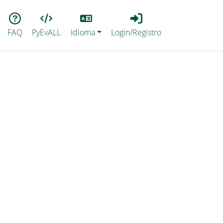
Lang
Login_Registro
FAQ
PyEvALL
Idioma
Login/Registro