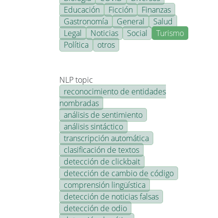
Educación
Ficción
Finanzas
Gastronomía
General
Salud
Legal
Noticias
Social
Turismo
Política
otros
NLP topic
reconocimiento de entidades
nombradas
análisis de sentimiento
análisis sintáctico
transcripción automática
clasificación de textos
detección de clickbait
detección de cambio de código
comprensión lingüística
detección de noticias falsas
detección de odio