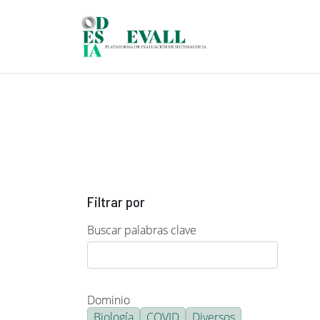
Pasar al contenido principal
Filtrar por
Buscar palabras clave
Dominio
Biología
COVID
Diversos