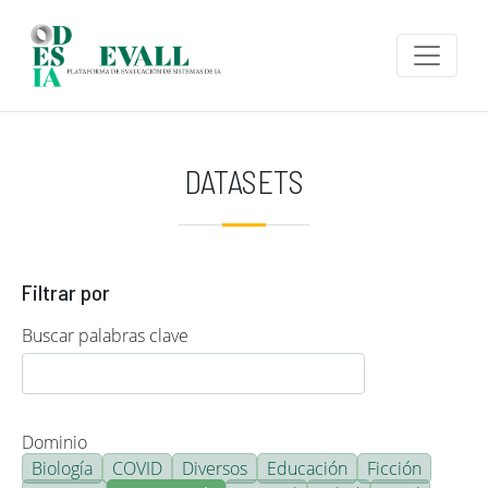
Pasar al contenido principal
DATASETS
Filtrar por
Buscar palabras clave
Dominio
Biología
COVID
Diversos
Educación
Ficción