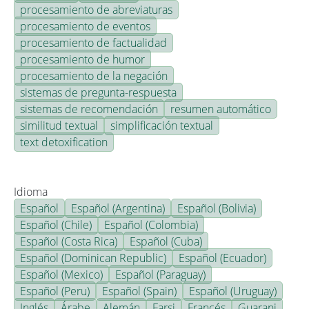
procesamiento de abreviaturas
procesamiento de eventos
procesamiento de factualidad
procesamiento de humor
procesamiento de la negación
sistemas de pregunta-respuesta
sistemas de recomendación
resumen automático
similitud textual
simplificación textual
text detoxification
Idioma
Español
Español (Argentina)
Español (Bolivia)
Español (Chile)
Español (Colombia)
Español (Costa Rica)
Español (Cuba)
Español (Dominican Republic)
Español (Ecuador)
Español (Mexico)
Español (Paraguay)
Español (Peru)
Español (Spain)
Español (Uruguay)
Inglés
Árabe
Alemán
Farsi
Francés
Guarani