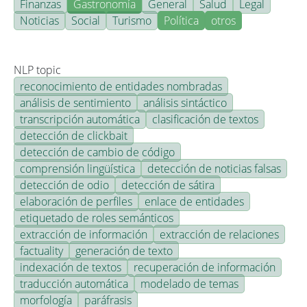
Finanzas
Gastronomía
General
Salud
Legal
Noticias
Social
Turismo
Política
otros
NLP topic
reconocimiento de entidades nombradas
análisis de sentimiento
análisis sintáctico
transcripción automática
clasificación de textos
detección de clickbait
detección de cambio de código
comprensión lingüística
detección de noticias falsas
detección de odio
detección de sátira
elaboración de perfiles
enlace de entidades
etiquetado de roles semánticos
extracción de información
extracción de relaciones
factuality
generación de texto
indexación de textos
recuperación de información
traducción automática
modelado de temas
morfología
paráfrasis