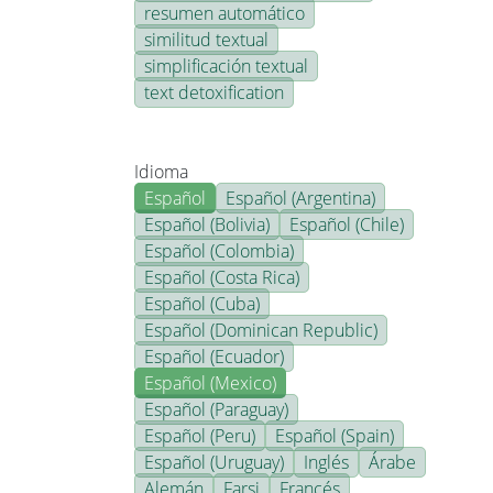
resumen automático
similitud textual
simplificación textual
text detoxification
Idioma
Español
Español (Argentina)
Español (Bolivia)
Español (Chile)
Español (Colombia)
Español (Costa Rica)
Español (Cuba)
Español (Dominican Republic)
Español (Ecuador)
Español (Mexico)
Español (Paraguay)
Español (Peru)
Español (Spain)
Español (Uruguay)
Inglés
Árabe
Alemán
Farsi
Francés