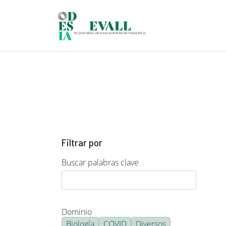
Pasar al contenido principal
Filtrar por
Buscar palabras clave
Dominio
Biología
COVID
Diversos