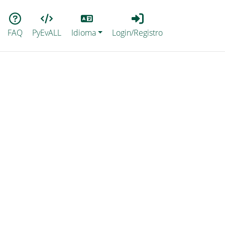
Lang
Login_Registro
FAQ
PyEvALL
Idioma
Login/Registro