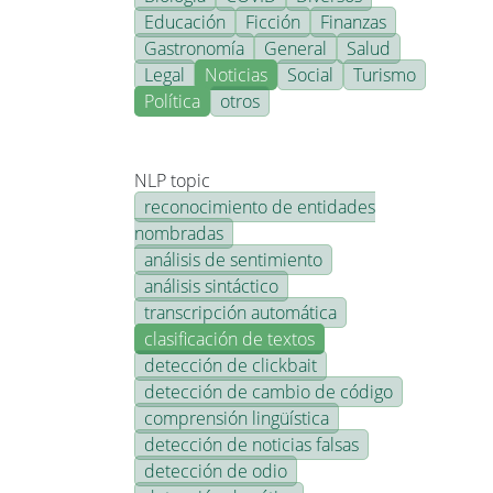
Educación
Ficción
Finanzas
Gastronomía
General
Salud
Legal
Noticias
Social
Turismo
Política
otros
NLP topic
reconocimiento de entidades
nombradas
análisis de sentimiento
análisis sintáctico
transcripción automática
clasificación de textos
detección de clickbait
detección de cambio de código
comprensión lingüística
detección de noticias falsas
detección de odio