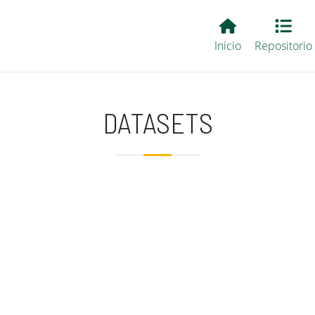
Main EvALL
Inicio
Repositorio
DATASETS