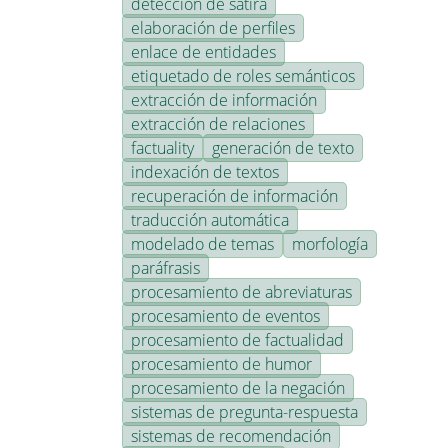
detección de sátira
elaboración de perfiles
enlace de entidades
etiquetado de roles semánticos
extracción de información
extracción de relaciones
factuality
generación de texto
indexación de textos
recuperación de información
traducción automática
modelado de temas
morfología
paráfrasis
procesamiento de abreviaturas
procesamiento de eventos
procesamiento de factualidad
procesamiento de humor
procesamiento de la negación
sistemas de pregunta-respuesta
sistemas de recomendación