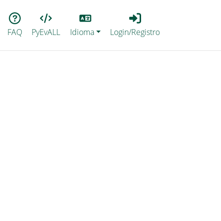
Lang
Login_Registro
FAQ
PyEvALL
Idioma
Login/Registro