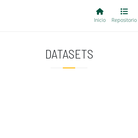
Main EvALL
Inicio
Repositorio
DATASETS