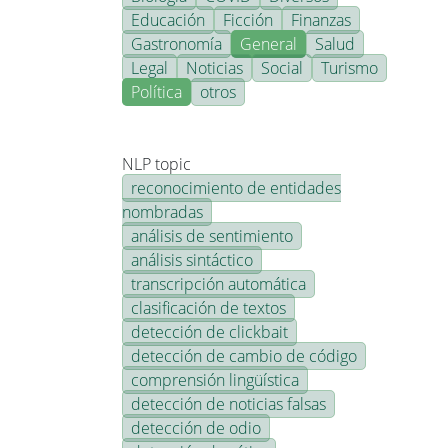
Educación
Ficción
Finanzas
Gastronomía
General
Salud
Legal
Noticias
Social
Turismo
Política
otros
NLP topic
reconocimiento de entidades
nombradas
análisis de sentimiento
análisis sintáctico
transcripción automática
clasificación de textos
detección de clickbait
detección de cambio de código
comprensión lingüística
detección de noticias falsas
detección de odio