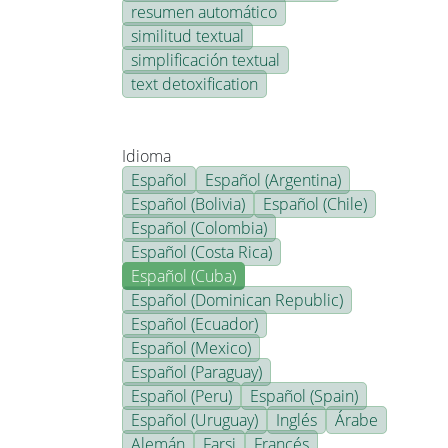
resumen automático
similitud textual
simplificación textual
text detoxification
Idioma
Español
Español (Argentina)
Español (Bolivia)
Español (Chile)
Español (Colombia)
Español (Costa Rica)
Español (Cuba)
Español (Dominican Republic)
Español (Ecuador)
Español (Mexico)
Español (Paraguay)
Español (Peru)
Español (Spain)
Español (Uruguay)
Inglés
Árabe
Alemán
Farsi
Francés