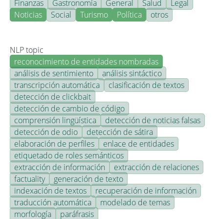
Finanzas
Gastronomía
General
Salud
Legal
Noticias
Social
Turismo
Política
otros
NLP topic
reconocimiento de entidades nombradas
análisis de sentimiento
análisis sintáctico
transcripción automática
clasificación de textos
detección de clickbait
detección de cambio de código
comprensión lingüística
detección de noticias falsas
detección de odio
detección de sátira
elaboración de perfiles
enlace de entidades
etiquetado de roles semánticos
extracción de información
extracción de relaciones
factuality
generación de texto
indexación de textos
recuperación de información
traducción automática
modelado de temas
morfología
paráfrasis