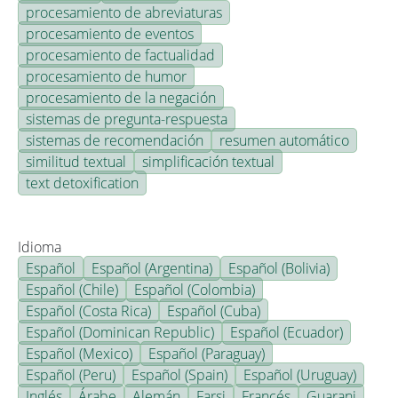
procesamiento de abreviaturas
procesamiento de eventos
procesamiento de factualidad
procesamiento de humor
procesamiento de la negación
sistemas de pregunta-respuesta
sistemas de recomendación
resumen automático
similitud textual
simplificación textual
text detoxification
Idioma
Español
Español (Argentina)
Español (Bolivia)
Español (Chile)
Español (Colombia)
Español (Costa Rica)
Español (Cuba)
Español (Dominican Republic)
Español (Ecuador)
Español (Mexico)
Español (Paraguay)
Español (Peru)
Español (Spain)
Español (Uruguay)
Inglés
Árabe
Alemán
Farsi
Francés
Guarani