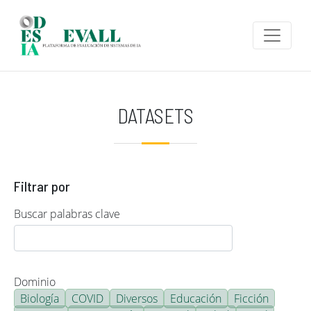
Pasar al contenido principal
DATASETS
Filtrar por
Buscar palabras clave
Dominio
Biología
COVID
Diversos
Educación
Ficción