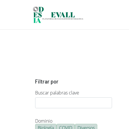
Pasar al contenido principal
Filtrar por
Buscar palabras clave
Dominio
Biología
COVID
Diversos