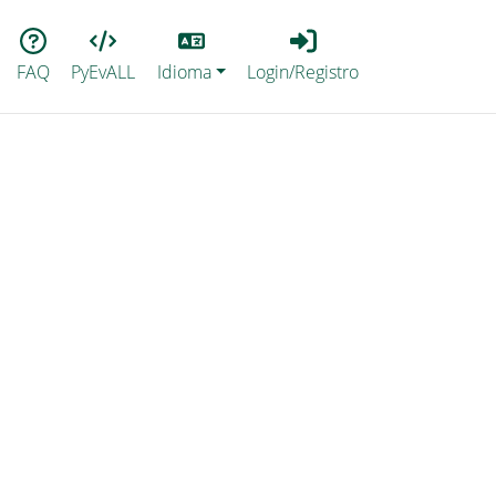
Lang
Login_Registro
FAQ
PyEvALL
Idioma
Login/Registro