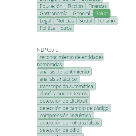
Educación
Ficción
Finanzas
Gastronomía
General
Salud
Legal
Noticias
Social
Turismo
Política
otros
NLP topic
reconocimiento de entidades
nombradas
análisis de sentimiento
análisis sintáctico
transcripción automática
clasificación de textos
detección de clickbait
detección de cambio de código
comprensión lingüística
detección de noticias falsas
detección de odio