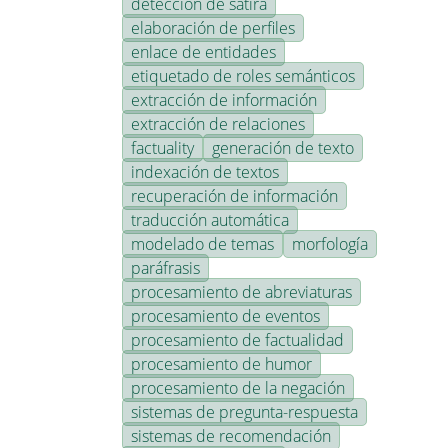
detección de sátira
elaboración de perfiles
enlace de entidades
etiquetado de roles semánticos
extracción de información
extracción de relaciones
factuality
generación de texto
indexación de textos
recuperación de información
traducción automática
modelado de temas
morfología
paráfrasis
procesamiento de abreviaturas
procesamiento de eventos
procesamiento de factualidad
procesamiento de humor
procesamiento de la negación
sistemas de pregunta-respuesta
sistemas de recomendación