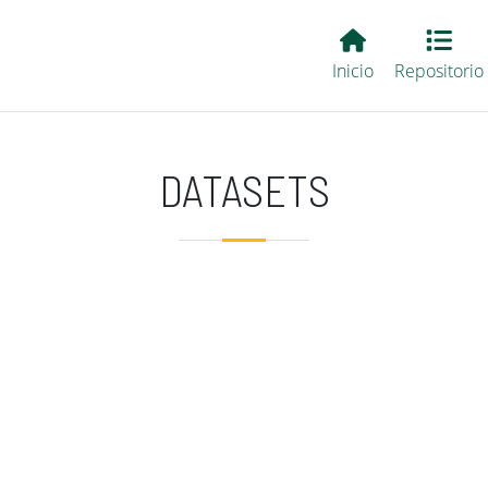
Main EvALL
Inicio
Repositorio
DATASETS