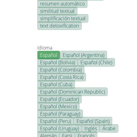
resumen automático
similitud textual
simplificación textual
text detoxification
Idioma
Español
Español (Argentina)
Español (Bolivia)
Español (Chile)
Español (Colombia)
Español (Costa Rica)
Español (Cuba)
Español (Dominican Republic)
Español (Ecuador)
Español (Mexico)
Español (Paraguay)
Español (Peru)
Español (Spain)
Español (Uruguay)
Inglés
Árabe
Alemán
Farsi
Francés