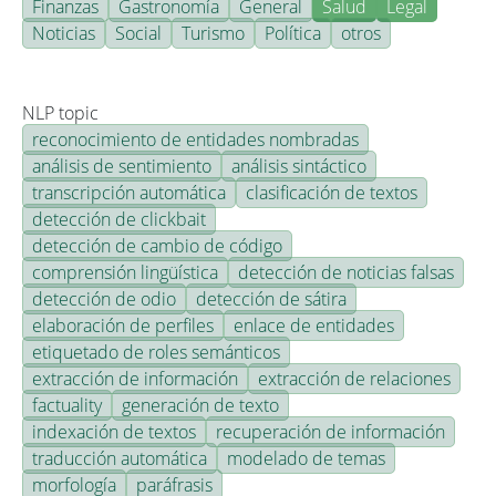
Finanzas
Gastronomía
General
Salud
Legal
Noticias
Social
Turismo
Política
otros
NLP topic
reconocimiento de entidades nombradas
análisis de sentimiento
análisis sintáctico
transcripción automática
clasificación de textos
detección de clickbait
detección de cambio de código
comprensión lingüística
detección de noticias falsas
detección de odio
detección de sátira
elaboración de perfiles
enlace de entidades
etiquetado de roles semánticos
extracción de información
extracción de relaciones
factuality
generación de texto
indexación de textos
recuperación de información
traducción automática
modelado de temas
morfología
paráfrasis