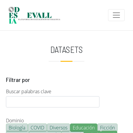
Pasar al contenido principal
DATASETS
Filtrar por
Buscar palabras clave
Dominio
Biología
COVID
Diversos
Educación
Ficción