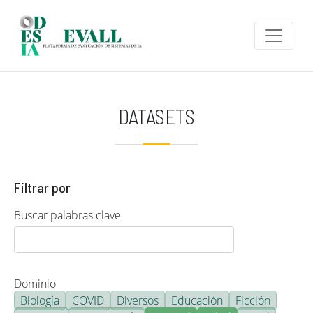
Pasar al contenido principal
DATASETS
Filtrar por
Buscar palabras clave
Dominio
Biología
COVID
Diversos
Educación
Ficción