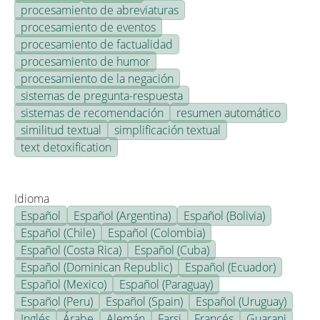
procesamiento de abreviaturas
procesamiento de eventos
procesamiento de factualidad
procesamiento de humor
procesamiento de la negación
sistemas de pregunta-respuesta
sistemas de recomendación
resumen automático
similitud textual
simplificación textual
text detoxification
Idioma
Español
Español (Argentina)
Español (Bolivia)
Español (Chile)
Español (Colombia)
Español (Costa Rica)
Español (Cuba)
Español (Dominican Republic)
Español (Ecuador)
Español (Mexico)
Español (Paraguay)
Español (Peru)
Español (Spain)
Español (Uruguay)
Inglés
Árabe
Alemán
Farsi
Francés
Guarani