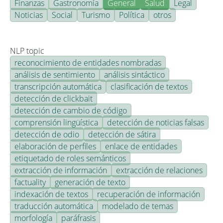
Finanzas
Gastronomía
General
Salud
Legal
Noticias
Social
Turismo
Política
otros
NLP topic
reconocimiento de entidades nombradas
análisis de sentimiento
análisis sintáctico
transcripción automática
clasificación de textos
detección de clickbait
detección de cambio de código
comprensión lingüística
detección de noticias falsas
detección de odio
detección de sátira
elaboración de perfiles
enlace de entidades
etiquetado de roles semánticos
extracción de información
extracción de relaciones
factuality
generación de texto
indexación de textos
recuperación de información
traducción automática
modelado de temas
morfología
paráfrasis