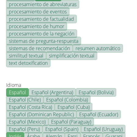
procesamiento de abreviaturas
procesamiento de eventos
procesamiento de factualidad
procesamiento de humor
procesamiento de la negación
sistemas de pregunta-respuesta
sistemas de recomendación
resumen automático
similitud textual
simplificación textual
text detoxification
Idioma
Español
Español (Argentina)
Español (Bolivia)
Español (Chile)
Español (Colombia)
Español (Costa Rica)
Español (Cuba)
Español (Dominican Republic)
Español (Ecuador)
Español (Mexico)
Español (Paraguay)
Español (Peru)
Español (Spain)
Español (Uruguay)
Inglés
Árabe
Alemán
Farsi
Francés
Guarani