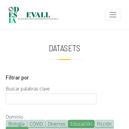
Pasar al contenido principal
DATASETS
Filtrar por
Buscar palabras clave
Dominio
Biología
COVID
Diversos
Educación
Ficción