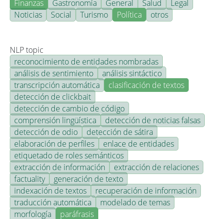
Finanzas
Gastronomía
General
Salud
Legal
Noticias
Social
Turismo
Política
otros
NLP topic
reconocimiento de entidades nombradas
análisis de sentimiento
análisis sintáctico
transcripción automática
clasificación de textos
detección de clickbait
detección de cambio de código
comprensión lingüística
detección de noticias falsas
detección de odio
detección de sátira
elaboración de perfiles
enlace de entidades
etiquetado de roles semánticos
extracción de información
extracción de relaciones
factuality
generación de texto
indexación de textos
recuperación de información
traducción automática
modelado de temas
morfología
paráfrasis