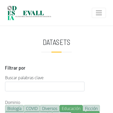
Pasar al contenido principal
DATASETS
Filtrar por
Buscar palabras clave
Dominio
Biología
COVID
Diversos
Educación
Ficción