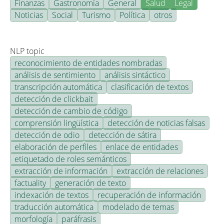
Finanzas
Gastronomía
General
Salud
Legal
Noticias
Social
Turismo
Política
otros
NLP topic
reconocimiento de entidades nombradas
análisis de sentimiento
análisis sintáctico
transcripción automática
clasificación de textos
detección de clickbait
detección de cambio de código
comprensión lingüística
detección de noticias falsas
detección de odio
detección de sátira
elaboración de perfiles
enlace de entidades
etiquetado de roles semánticos
extracción de información
extracción de relaciones
factuality
generación de texto
indexación de textos
recuperación de información
traducción automática
modelado de temas
morfología
paráfrasis