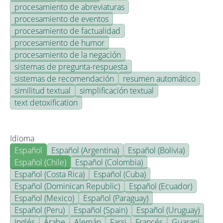
procesamiento de abreviaturas
procesamiento de eventos
procesamiento de factualidad
procesamiento de humor
procesamiento de la negación
sistemas de pregunta-respuesta
sistemas de recomendación
resumen automático
similitud textual
simplificación textual
text detoxification
Idioma
Español
Español (Argentina)
Español (Bolivia)
Español (Chile)
Español (Colombia)
Español (Costa Rica)
Español (Cuba)
Español (Dominican Republic)
Español (Ecuador)
Español (Mexico)
Español (Paraguay)
Español (Peru)
Español (Spain)
Español (Uruguay)
Inglés
Árabe
Alemán
Farsi
Francés
Guarani