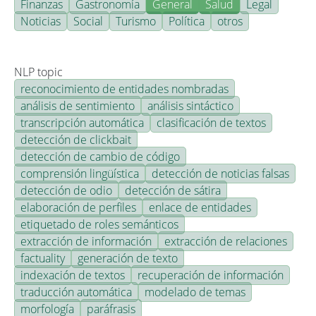
Finanzas
Gastronomía
General
Salud
Legal
Noticias
Social
Turismo
Política
otros
NLP topic
reconocimiento de entidades nombradas
análisis de sentimiento
análisis sintáctico
transcripción automática
clasificación de textos
detección de clickbait
detección de cambio de código
comprensión lingüística
detección de noticias falsas
detección de odio
detección de sátira
elaboración de perfiles
enlace de entidades
etiquetado de roles semánticos
extracción de información
extracción de relaciones
factuality
generación de texto
indexación de textos
recuperación de información
traducción automática
modelado de temas
morfología
paráfrasis