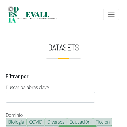
Pasar al contenido principal
DATASETS
Filtrar por
Buscar palabras clave
Dominio
Biología
COVID
Diversos
Educación
Ficción