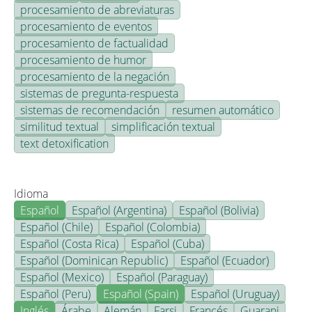
procesamiento de abreviaturas
procesamiento de eventos
procesamiento de factualidad
procesamiento de humor
procesamiento de la negación
sistemas de pregunta-respuesta
sistemas de recomendación
resumen automático
similitud textual
simplificación textual
text detoxification
Idioma
Español
Español (Argentina)
Español (Bolivia)
Español (Chile)
Español (Colombia)
Español (Costa Rica)
Español (Cuba)
Español (Dominican Republic)
Español (Ecuador)
Español (Mexico)
Español (Paraguay)
Español (Peru)
Español (Spain)
Español (Uruguay)
Inglés
Árabe
Alemán
Farsi
Francés
Guarani