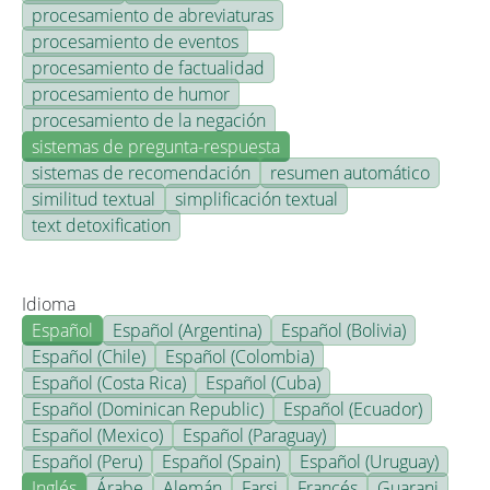
procesamiento de abreviaturas
procesamiento de eventos
procesamiento de factualidad
procesamiento de humor
procesamiento de la negación
sistemas de pregunta-respuesta
sistemas de recomendación
resumen automático
similitud textual
simplificación textual
text detoxification
Idioma
Español
Español (Argentina)
Español (Bolivia)
Español (Chile)
Español (Colombia)
Español (Costa Rica)
Español (Cuba)
Español (Dominican Republic)
Español (Ecuador)
Español (Mexico)
Español (Paraguay)
Español (Peru)
Español (Spain)
Español (Uruguay)
Inglés
Árabe
Alemán
Farsi
Francés
Guarani