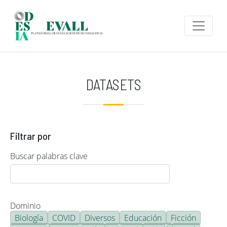
Pasar al contenido principal
DATASETS
Filtrar por
Buscar palabras clave
Dominio
Biología
COVID
Diversos
Educación
Ficción