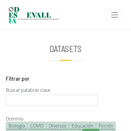
Pasar al contenido principal
DATASETS
Filtrar por
Buscar palabras clave
Dominio
Biología
COVID
Diversos
Educación
Ficción