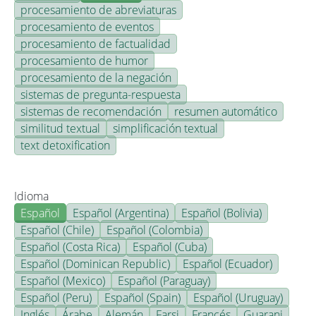
procesamiento de abreviaturas
procesamiento de eventos
procesamiento de factualidad
procesamiento de humor
procesamiento de la negación
sistemas de pregunta-respuesta
sistemas de recomendación
resumen automático
similitud textual
simplificación textual
text detoxification
Idioma
Español
Español (Argentina)
Español (Bolivia)
Español (Chile)
Español (Colombia)
Español (Costa Rica)
Español (Cuba)
Español (Dominican Republic)
Español (Ecuador)
Español (Mexico)
Español (Paraguay)
Español (Peru)
Español (Spain)
Español (Uruguay)
Inglés
Árabe
Alemán
Farsi
Francés
Guarani