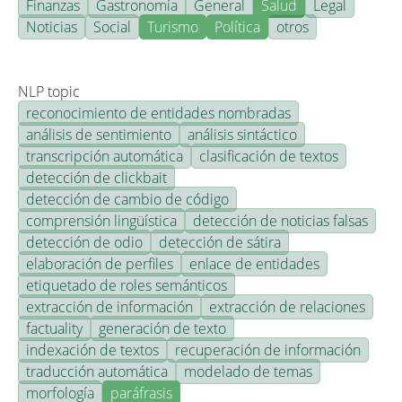
Finanzas
Gastronomía
General
Salud
Legal
Noticias
Social
Turismo
Política
otros
NLP topic
reconocimiento de entidades nombradas
análisis de sentimiento
análisis sintáctico
transcripción automática
clasificación de textos
detección de clickbait
detección de cambio de código
comprensión lingüística
detección de noticias falsas
detección de odio
detección de sátira
elaboración de perfiles
enlace de entidades
etiquetado de roles semánticos
extracción de información
extracción de relaciones
factuality
generación de texto
indexación de textos
recuperación de información
traducción automática
modelado de temas
morfología
paráfrasis