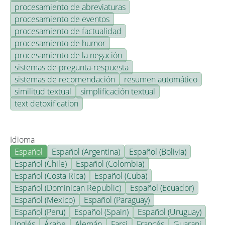
procesamiento de abreviaturas
procesamiento de eventos
procesamiento de factualidad
procesamiento de humor
procesamiento de la negación
sistemas de pregunta-respuesta
sistemas de recomendación
resumen automático
similitud textual
simplificación textual
text detoxification
Idioma
Español
Español (Argentina)
Español (Bolivia)
Español (Chile)
Español (Colombia)
Español (Costa Rica)
Español (Cuba)
Español (Dominican Republic)
Español (Ecuador)
Español (Mexico)
Español (Paraguay)
Español (Peru)
Español (Spain)
Español (Uruguay)
Inglés
Árabe
Alemán
Farsi
Francés
Guarani