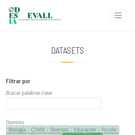
Pasar al contenido principal
DATASETS
Filtrar por
Buscar palabras clave
Dominio
Biología
COVID
Diversos
Educación
Ficción