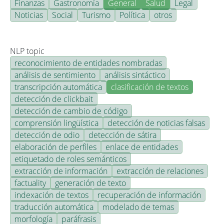
Finanzas
Gastronomía
General
Salud
Legal
Noticias
Social
Turismo
Política
otros
NLP topic
reconocimiento de entidades nombradas
análisis de sentimiento
análisis sintáctico
transcripción automática
clasificación de textos
detección de clickbait
detección de cambio de código
comprensión lingüística
detección de noticias falsas
detección de odio
detección de sátira
elaboración de perfiles
enlace de entidades
etiquetado de roles semánticos
extracción de información
extracción de relaciones
factuality
generación de texto
indexación de textos
recuperación de información
traducción automática
modelado de temas
morfología
paráfrasis