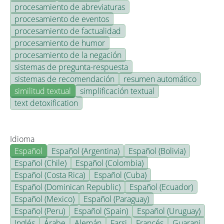
procesamiento de abreviaturas
procesamiento de eventos
procesamiento de factualidad
procesamiento de humor
procesamiento de la negación
sistemas de pregunta-respuesta
sistemas de recomendación
resumen automático
similitud textual
simplificación textual
text detoxification
Idioma
Español
Español (Argentina)
Español (Bolivia)
Español (Chile)
Español (Colombia)
Español (Costa Rica)
Español (Cuba)
Español (Dominican Republic)
Español (Ecuador)
Español (Mexico)
Español (Paraguay)
Español (Peru)
Español (Spain)
Español (Uruguay)
Inglés
Árabe
Alemán
Farsi
Francés
Guarani