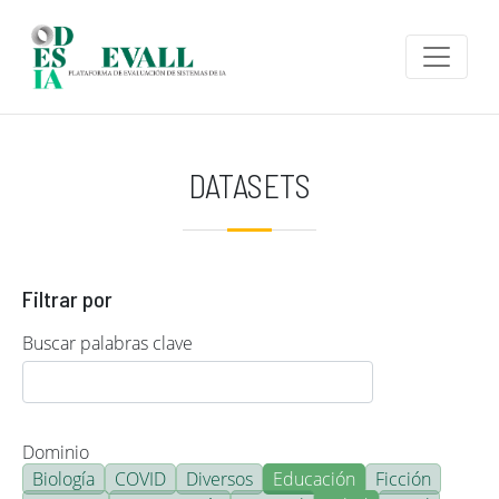
Pasar al contenido principal
DATASETS
Filtrar por
Buscar palabras clave
Dominio
Biología
COVID
Diversos
Educación
Ficción