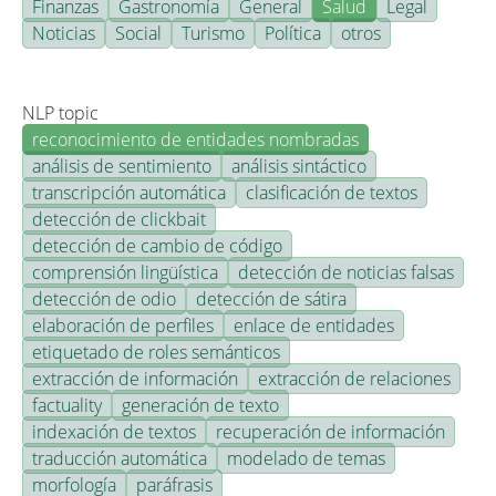
Finanzas
Gastronomía
General
Salud
Legal
Noticias
Social
Turismo
Política
otros
NLP topic
reconocimiento de entidades nombradas
análisis de sentimiento
análisis sintáctico
transcripción automática
clasificación de textos
detección de clickbait
detección de cambio de código
comprensión lingüística
detección de noticias falsas
detección de odio
detección de sátira
elaboración de perfiles
enlace de entidades
etiquetado de roles semánticos
extracción de información
extracción de relaciones
factuality
generación de texto
indexación de textos
recuperación de información
traducción automática
modelado de temas
morfología
paráfrasis