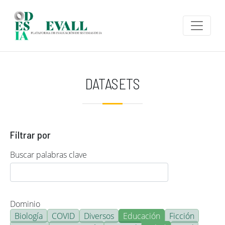
Pasar al contenido principal
DATASETS
Filtrar por
Buscar palabras clave
Dominio
Biología
COVID
Diversos
Educación
Ficción