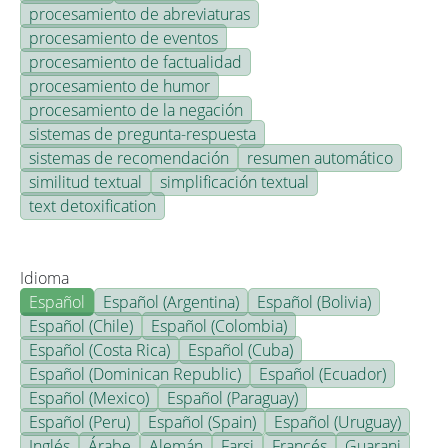
procesamiento de abreviaturas
procesamiento de eventos
procesamiento de factualidad
procesamiento de humor
procesamiento de la negación
sistemas de pregunta-respuesta
sistemas de recomendación
resumen automático
similitud textual
simplificación textual
text detoxification
Idioma
Español
Español (Argentina)
Español (Bolivia)
Español (Chile)
Español (Colombia)
Español (Costa Rica)
Español (Cuba)
Español (Dominican Republic)
Español (Ecuador)
Español (Mexico)
Español (Paraguay)
Español (Peru)
Español (Spain)
Español (Uruguay)
Inglés
Árabe
Alemán
Farsi
Francés
Guarani