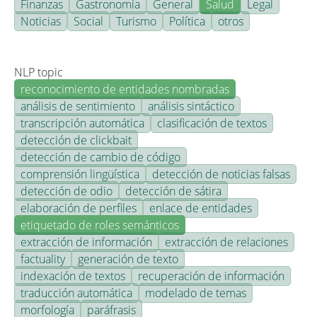
Finanzas
Gastronomía
General
Salud
Legal
Noticias
Social
Turismo
Política
otros
NLP topic
reconocimiento de entidades nombradas
análisis de sentimiento
análisis sintáctico
transcripción automática
clasificación de textos
detección de clickbait
detección de cambio de código
comprensión lingüística
detección de noticias falsas
detección de odio
detección de sátira
elaboración de perfiles
enlace de entidades
etiquetado de roles semánticos
extracción de información
extracción de relaciones
factuality
generación de texto
indexación de textos
recuperación de información
traducción automática
modelado de temas
morfología
paráfrasis