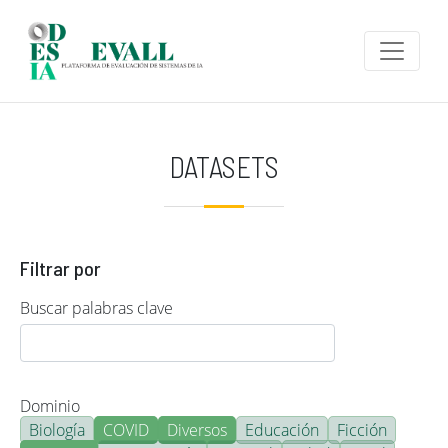
Pasar al contenido principal
DATASETS
Filtrar por
Buscar palabras clave
Dominio
Biología
COVID
Diversos
Educación
Ficción