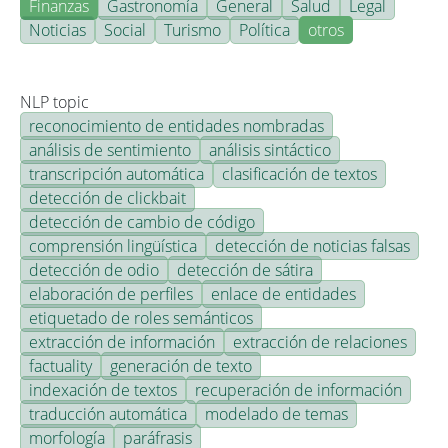
Finanzas
Gastronomía
General
Salud
Legal
Noticias
Social
Turismo
Política
otros
NLP topic
reconocimiento de entidades nombradas
análisis de sentimiento
análisis sintáctico
transcripción automática
clasificación de textos
detección de clickbait
detección de cambio de código
comprensión lingüística
detección de noticias falsas
detección de odio
detección de sátira
elaboración de perfiles
enlace de entidades
etiquetado de roles semánticos
extracción de información
extracción de relaciones
factuality
generación de texto
indexación de textos
recuperación de información
traducción automática
modelado de temas
morfología
paráfrasis