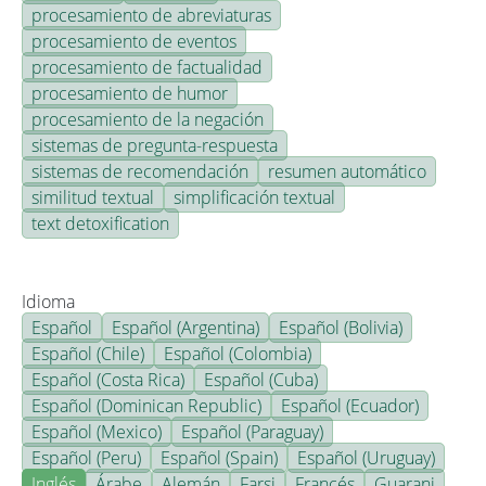
procesamiento de abreviaturas
procesamiento de eventos
procesamiento de factualidad
procesamiento de humor
procesamiento de la negación
sistemas de pregunta-respuesta
sistemas de recomendación
resumen automático
similitud textual
simplificación textual
text detoxification
Idioma
Español
Español (Argentina)
Español (Bolivia)
Español (Chile)
Español (Colombia)
Español (Costa Rica)
Español (Cuba)
Español (Dominican Republic)
Español (Ecuador)
Español (Mexico)
Español (Paraguay)
Español (Peru)
Español (Spain)
Español (Uruguay)
Inglés
Árabe
Alemán
Farsi
Francés
Guarani