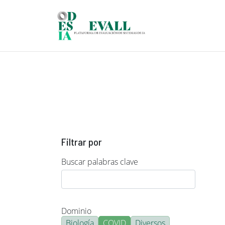
Pasar al contenido principal
Filtrar por
Buscar palabras clave
Dominio
Biología
COVID
Diversos