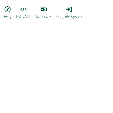
Lang
Login_Registro
FAQ
PyEvALL
Idioma
Login/Registro