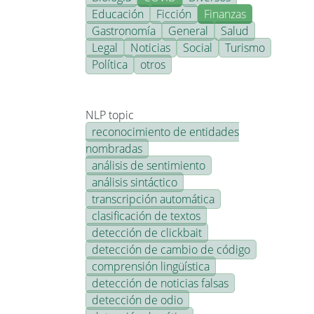
Educación
Ficción
Finanzas
Gastronomía
General
Salud
Legal
Noticias
Social
Turismo
Política
otros
NLP topic
reconocimiento de entidades
nombradas
análisis de sentimiento
análisis sintáctico
transcripción automática
clasificación de textos
detección de clickbait
detección de cambio de código
comprensión lingüística
detección de noticias falsas
detección de odio