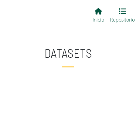
Main EvALL
Inicio
Repositorio
DATASETS