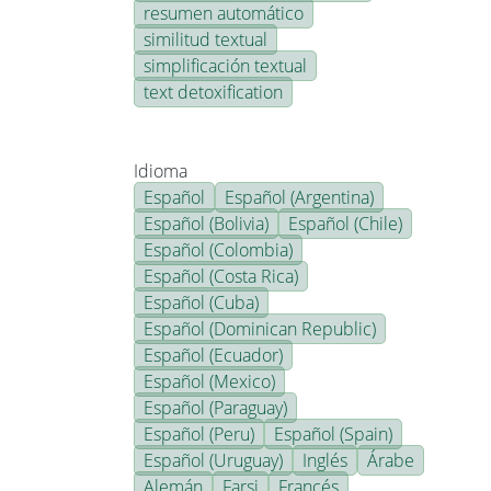
resumen automático
similitud textual
simplificación textual
text detoxification
Idioma
Español
Español (Argentina)
Español (Bolivia)
Español (Chile)
Español (Colombia)
Español (Costa Rica)
Español (Cuba)
Español (Dominican Republic)
Español (Ecuador)
Español (Mexico)
Español (Paraguay)
Español (Peru)
Español (Spain)
Español (Uruguay)
Inglés
Árabe
Alemán
Farsi
Francés