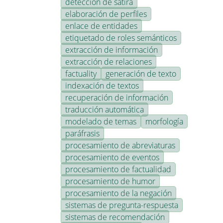
detección de sátira
elaboración de perfiles
enlace de entidades
etiquetado de roles semánticos
extracción de información
extracción de relaciones
factuality
generación de texto
indexación de textos
recuperación de información
traducción automática
modelado de temas
morfología
paráfrasis
procesamiento de abreviaturas
procesamiento de eventos
procesamiento de factualidad
procesamiento de humor
procesamiento de la negación
sistemas de pregunta-respuesta
sistemas de recomendación