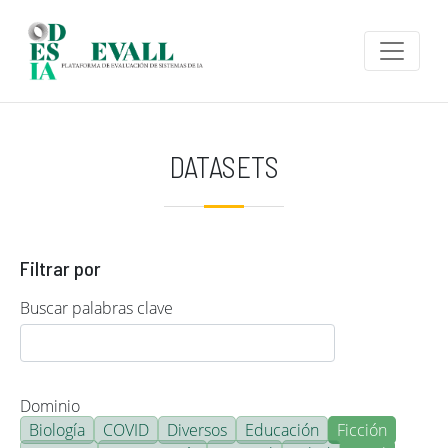
Pasar al contenido principal
DATASETS
Filtrar por
Buscar palabras clave
Dominio
Biología
COVID
Diversos
Educación
Ficción