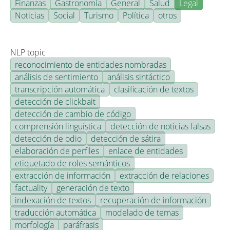
Finanzas
Gastronomía
General
Salud
Legal
Noticias
Social
Turismo
Política
otros
NLP topic
reconocimiento de entidades nombradas
análisis de sentimiento
análisis sintáctico
transcripción automática
clasificación de textos
detección de clickbait
detección de cambio de código
comprensión lingüística
detección de noticias falsas
detección de odio
detección de sátira
elaboración de perfiles
enlace de entidades
etiquetado de roles semánticos
extracción de información
extracción de relaciones
factuality
generación de texto
indexación de textos
recuperación de información
traducción automática
modelado de temas
morfología
paráfrasis