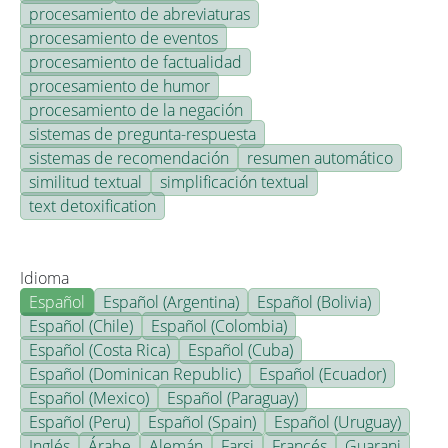
procesamiento de abreviaturas
procesamiento de eventos
procesamiento de factualidad
procesamiento de humor
procesamiento de la negación
sistemas de pregunta-respuesta
sistemas de recomendación
resumen automático
similitud textual
simplificación textual
text detoxification
Idioma
Español
Español (Argentina)
Español (Bolivia)
Español (Chile)
Español (Colombia)
Español (Costa Rica)
Español (Cuba)
Español (Dominican Republic)
Español (Ecuador)
Español (Mexico)
Español (Paraguay)
Español (Peru)
Español (Spain)
Español (Uruguay)
Inglés
Árabe
Alemán
Farsi
Francés
Guarani