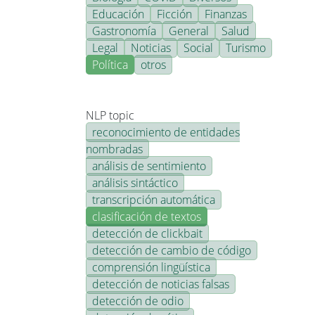
Educación
Ficción
Finanzas
Gastronomía
General
Salud
Legal
Noticias
Social
Turismo
Política
otros
NLP topic
reconocimiento de entidades
nombradas
análisis de sentimiento
análisis sintáctico
transcripción automática
clasificación de textos
detección de clickbait
detección de cambio de código
comprensión lingüística
detección de noticias falsas
detección de odio