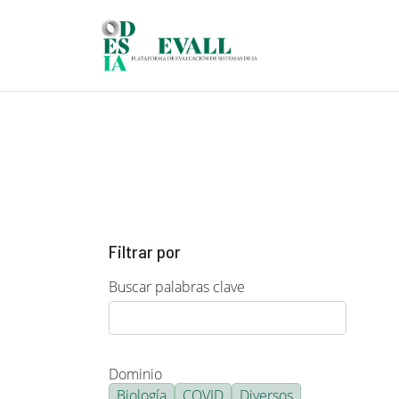
Pasar al contenido principal
Filtrar por
Buscar palabras clave
Dominio
Biología
COVID
Diversos