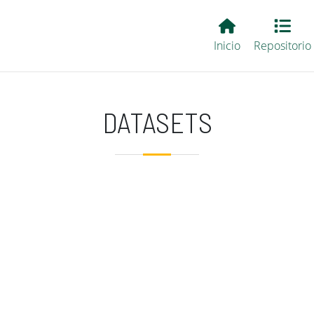
Main EvALL
Inicio
Repositorio
DATASETS