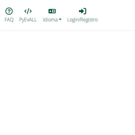
Lang
Login_Registro
FAQ
PyEvALL
Idioma
Login/Registro