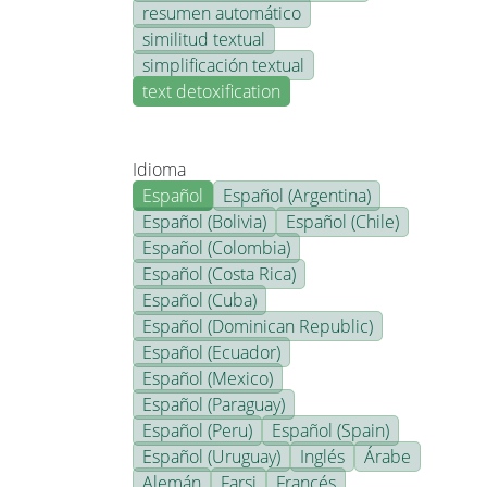
resumen automático
similitud textual
simplificación textual
text detoxification
Idioma
Español
Español (Argentina)
Español (Bolivia)
Español (Chile)
Español (Colombia)
Español (Costa Rica)
Español (Cuba)
Español (Dominican Republic)
Español (Ecuador)
Español (Mexico)
Español (Paraguay)
Español (Peru)
Español (Spain)
Español (Uruguay)
Inglés
Árabe
Alemán
Farsi
Francés