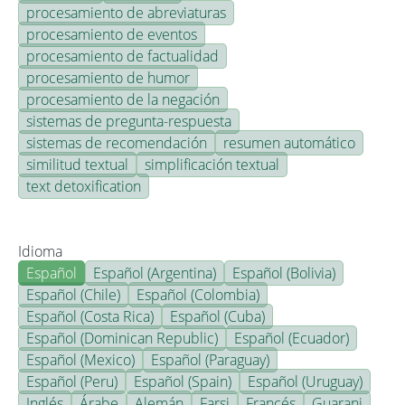
procesamiento de abreviaturas
procesamiento de eventos
procesamiento de factualidad
procesamiento de humor
procesamiento de la negación
sistemas de pregunta-respuesta
sistemas de recomendación
resumen automático
similitud textual
simplificación textual
text detoxification
Idioma
Español
Español (Argentina)
Español (Bolivia)
Español (Chile)
Español (Colombia)
Español (Costa Rica)
Español (Cuba)
Español (Dominican Republic)
Español (Ecuador)
Español (Mexico)
Español (Paraguay)
Español (Peru)
Español (Spain)
Español (Uruguay)
Inglés
Árabe
Alemán
Farsi
Francés
Guarani