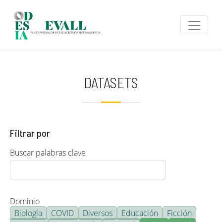
Pasar al contenido principal
DATASETS
Filtrar por
Buscar palabras clave
Dominio
Biología
COVID
Diversos
Educación
Ficción