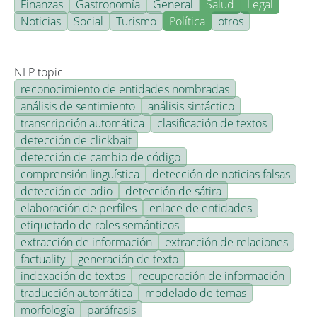
Finanzas
Gastronomía
General
Salud
Legal
Noticias
Social
Turismo
Política
otros
NLP topic
reconocimiento de entidades nombradas
análisis de sentimiento
análisis sintáctico
transcripción automática
clasificación de textos
detección de clickbait
detección de cambio de código
comprensión lingüística
detección de noticias falsas
detección de odio
detección de sátira
elaboración de perfiles
enlace de entidades
etiquetado de roles semánticos
extracción de información
extracción de relaciones
factuality
generación de texto
indexación de textos
recuperación de información
traducción automática
modelado de temas
morfología
paráfrasis