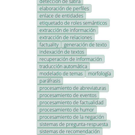
detección de sátira
elaboración de perfiles
enlace de entidades
etiquetado de roles semánticos
extracción de información
extracción de relaciones
factuality
generación de texto
indexación de textos
recuperación de información
traducción automática
modelado de temas
morfología
paráfrasis
procesamiento de abreviaturas
procesamiento de eventos
procesamiento de factualidad
procesamiento de humor
procesamiento de la negación
sistemas de pregunta-respuesta
sistemas de recomendación