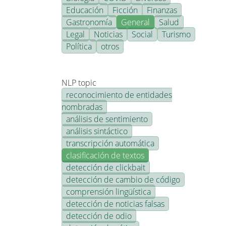
Educación
Ficción
Finanzas
Gastronomía
General
Salud
Legal
Noticias
Social
Turismo
Política
otros
NLP topic
reconocimiento de entidades
nombradas
análisis de sentimiento
análisis sintáctico
transcripción automática
clasificación de textos
detección de clickbait
detección de cambio de código
comprensión lingüística
detección de noticias falsas
detección de odio