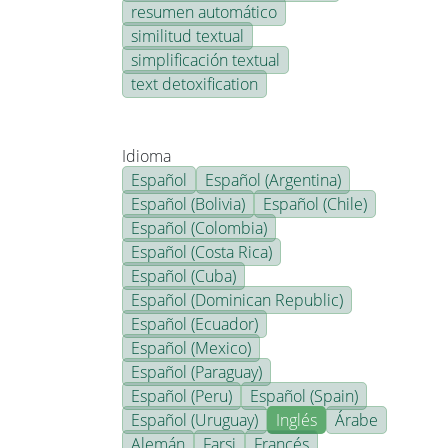
resumen automático
similitud textual
simplificación textual
text detoxification
Idioma
Español
Español (Argentina)
Español (Bolivia)
Español (Chile)
Español (Colombia)
Español (Costa Rica)
Español (Cuba)
Español (Dominican Republic)
Español (Ecuador)
Español (Mexico)
Español (Paraguay)
Español (Peru)
Español (Spain)
Español (Uruguay)
Inglés
Árabe
Alemán
Farsi
Francés