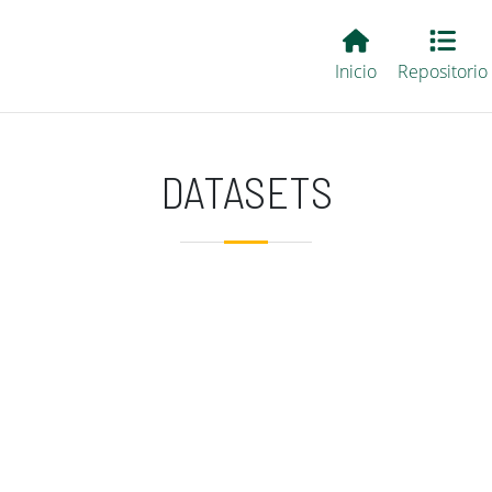
Main EvALL
Inicio
Repositorio
DATASETS