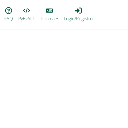
Lang
Login_Registro
FAQ
PyEvALL
Idioma
Login/Registro