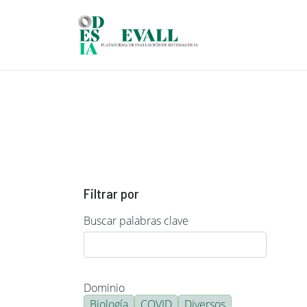
Pasar al contenido principal
Filtrar por
Buscar palabras clave
Dominio
Biología
COVID
Diversos