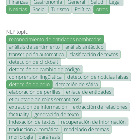
Finanzas
Gastronomía
General
Salud
Legal
Noticias
Social
Turismo
Política
otros
NLP topic
reconocimiento de entidades nombradas
análisis de sentimiento
análisis sintáctico
transcripción automática
clasificación de textos
detección de clickbait
detección de cambio de código
comprensión lingüística
detección de noticias falsas
detección de odio
detección de sátira
elaboración de perfiles
enlace de entidades
etiquetado de roles semánticos
extracción de información
extracción de relaciones
factuality
generación de texto
indexación de textos
recuperación de información
traducción automática
modelado de temas
morfología
paráfrasis