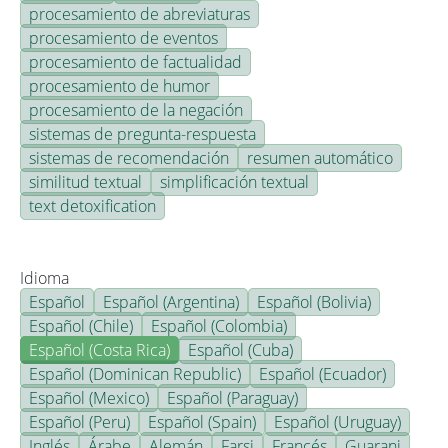
procesamiento de abreviaturas
procesamiento de eventos
procesamiento de factualidad
procesamiento de humor
procesamiento de la negación
sistemas de pregunta-respuesta
sistemas de recomendación
resumen automático
similitud textual
simplificación textual
text detoxification
Idioma
Español
Español (Argentina)
Español (Bolivia)
Español (Chile)
Español (Colombia)
Español (Costa Rica)
Español (Cuba)
Español (Dominican Republic)
Español (Ecuador)
Español (Mexico)
Español (Paraguay)
Español (Peru)
Español (Spain)
Español (Uruguay)
Inglés
Árabe
Alemán
Farsi
Francés
Guarani