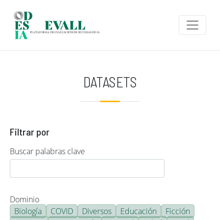
Pasar al contenido principal
DATASETS
Filtrar por
Buscar palabras clave
Dominio
Biología
COVID
Diversos
Educación
Ficción