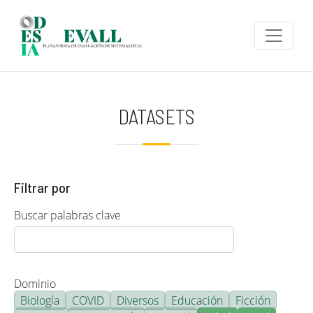
Pasar al contenido principal
DATASETS
Filtrar por
Buscar palabras clave
Dominio
Biología
COVID
Diversos
Educación
Ficción