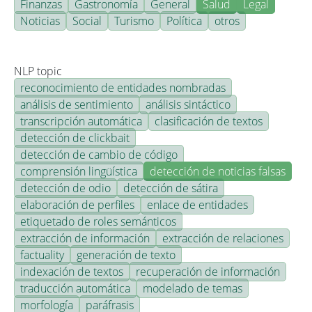
Finanzas
Gastronomía
General
Salud
Legal
Noticias
Social
Turismo
Política
otros
NLP topic
reconocimiento de entidades nombradas
análisis de sentimiento
análisis sintáctico
transcripción automática
clasificación de textos
detección de clickbait
detección de cambio de código
comprensión lingüística
detección de noticias falsas
detección de odio
detección de sátira
elaboración de perfiles
enlace de entidades
etiquetado de roles semánticos
extracción de información
extracción de relaciones
factuality
generación de texto
indexación de textos
recuperación de información
traducción automática
modelado de temas
morfología
paráfrasis