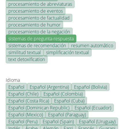
procesamiento de abreviaturas
procesamiento de eventos
procesamiento de factualidad
procesamiento de humor
procesamiento de la negación
sistemas de pregunta-respuesta
sistemas de recomendación
resumen automático
similitud textual
simplificación textual
text detoxification
Idioma
Español
Español (Argentina)
Español (Bolivia)
Español (Chile)
Español (Colombia)
Español (Costa Rica)
Español (Cuba)
Español (Dominican Republic)
Español (Ecuador)
Español (Mexico)
Español (Paraguay)
Español (Peru)
Español (Spain)
Español (Uruguay)
Inglés
Árabe
Alemán
Farsi
Francés
Guarani