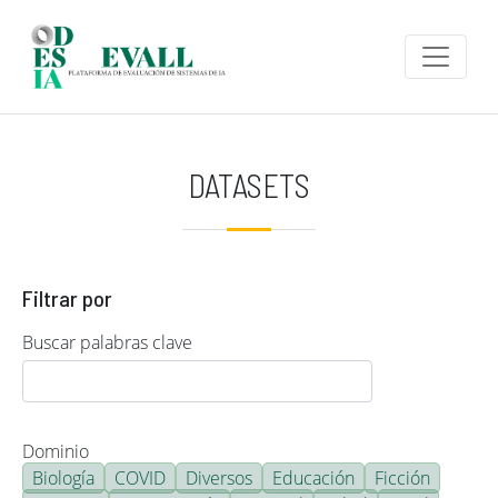
Pasar al contenido principal
DATASETS
Filtrar por
Buscar palabras clave
Dominio
Biología
COVID
Diversos
Educación
Ficción