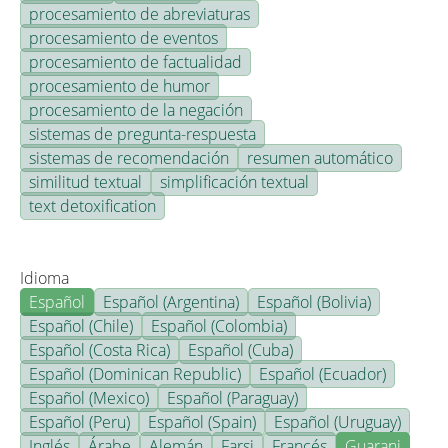
procesamiento de abreviaturas
procesamiento de eventos
procesamiento de factualidad
procesamiento de humor
procesamiento de la negación
sistemas de pregunta-respuesta
sistemas de recomendación
resumen automático
similitud textual
simplificación textual
text detoxification
Idioma
Español
Español (Argentina)
Español (Bolivia)
Español (Chile)
Español (Colombia)
Español (Costa Rica)
Español (Cuba)
Español (Dominican Republic)
Español (Ecuador)
Español (Mexico)
Español (Paraguay)
Español (Peru)
Español (Spain)
Español (Uruguay)
Inglés
Árabe
Alemán
Farsi
Francés
Guarani