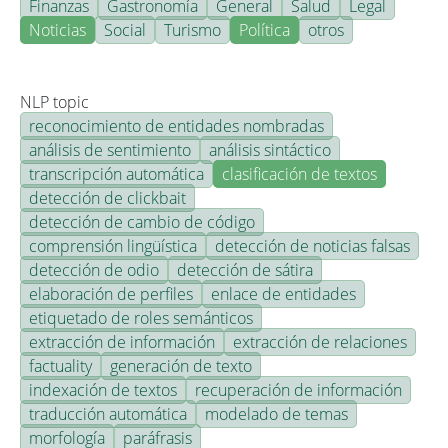
Finanzas
Gastronomía
General
Salud
Legal
Noticias
Social
Turismo
Política
otros
NLP topic
reconocimiento de entidades nombradas
análisis de sentimiento
análisis sintáctico
transcripción automática
clasificación de textos
detección de clickbait
detección de cambio de código
comprensión lingüística
detección de noticias falsas
detección de odio
detección de sátira
elaboración de perfiles
enlace de entidades
etiquetado de roles semánticos
extracción de información
extracción de relaciones
factuality
generación de texto
indexación de textos
recuperación de información
traducción automática
modelado de temas
morfología
paráfrasis