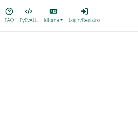
Lang
Login_Registro
FAQ
PyEvALL
Idioma
Login/Registro