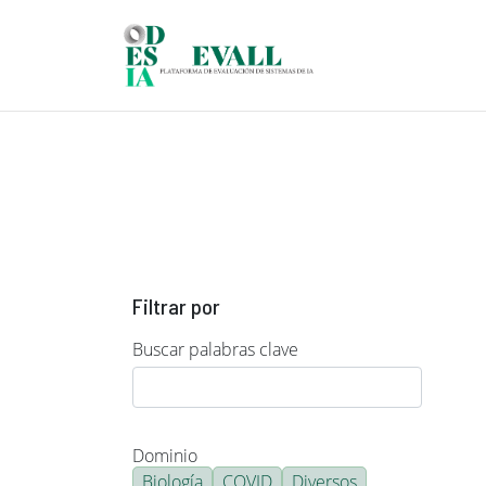
Pasar al contenido principal
Filtrar por
Buscar palabras clave
Dominio
Biología
COVID
Diversos