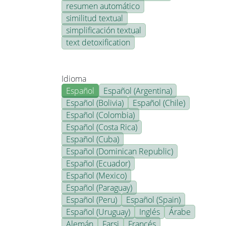
resumen automático
similitud textual
simplificación textual
text detoxification
Idioma
Español
Español (Argentina)
Español (Bolivia)
Español (Chile)
Español (Colombia)
Español (Costa Rica)
Español (Cuba)
Español (Dominican Republic)
Español (Ecuador)
Español (Mexico)
Español (Paraguay)
Español (Peru)
Español (Spain)
Español (Uruguay)
Inglés
Árabe
Alemán
Farsi
Francés