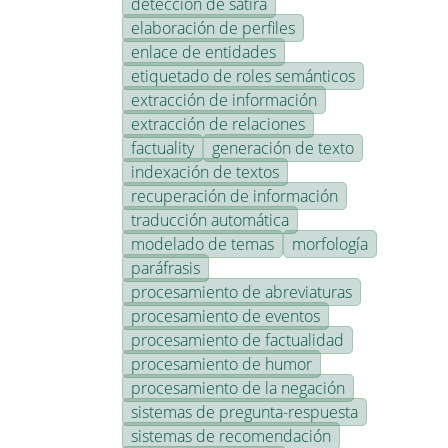
detección de sátira
elaboración de perfiles
enlace de entidades
etiquetado de roles semánticos
extracción de información
extracción de relaciones
factuality
generación de texto
indexación de textos
recuperación de información
traducción automática
modelado de temas
morfología
paráfrasis
procesamiento de abreviaturas
procesamiento de eventos
procesamiento de factualidad
procesamiento de humor
procesamiento de la negación
sistemas de pregunta-respuesta
sistemas de recomendación