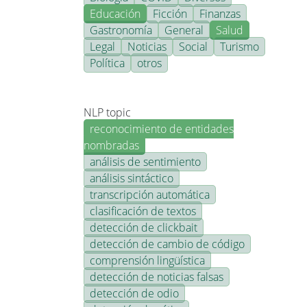
Educación
Ficción
Finanzas
Gastronomía
General
Salud
Legal
Noticias
Social
Turismo
Política
otros
NLP topic
reconocimiento de entidades
nombradas
análisis de sentimiento
análisis sintáctico
transcripción automática
clasificación de textos
detección de clickbait
detección de cambio de código
comprensión lingüística
detección de noticias falsas
detección de odio