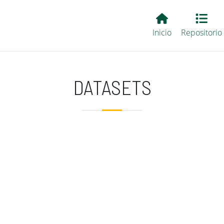
Main EvALL
Inicio
Repositorio
DATASETS