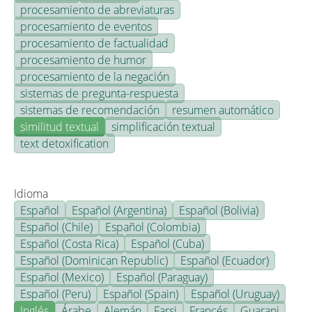
procesamiento de abreviaturas
procesamiento de eventos
procesamiento de factualidad
procesamiento de humor
procesamiento de la negación
sistemas de pregunta-respuesta
sistemas de recomendación
resumen automático
similitud textual
simplificación textual
text detoxification
Idioma
Español
Español (Argentina)
Español (Bolivia)
Español (Chile)
Español (Colombia)
Español (Costa Rica)
Español (Cuba)
Español (Dominican Republic)
Español (Ecuador)
Español (Mexico)
Español (Paraguay)
Español (Peru)
Español (Spain)
Español (Uruguay)
Inglés
Árabe
Alemán
Farsi
Francés
Guarani