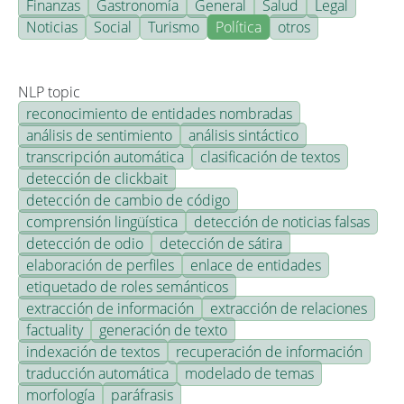
Finanzas
Gastronomía
General
Salud
Legal
Noticias
Social
Turismo
Política
otros
NLP topic
reconocimiento de entidades nombradas
análisis de sentimiento
análisis sintáctico
transcripción automática
clasificación de textos
detección de clickbait
detección de cambio de código
comprensión lingüística
detección de noticias falsas
detección de odio
detección de sátira
elaboración de perfiles
enlace de entidades
etiquetado de roles semánticos
extracción de información
extracción de relaciones
factuality
generación de texto
indexación de textos
recuperación de información
traducción automática
modelado de temas
morfología
paráfrasis