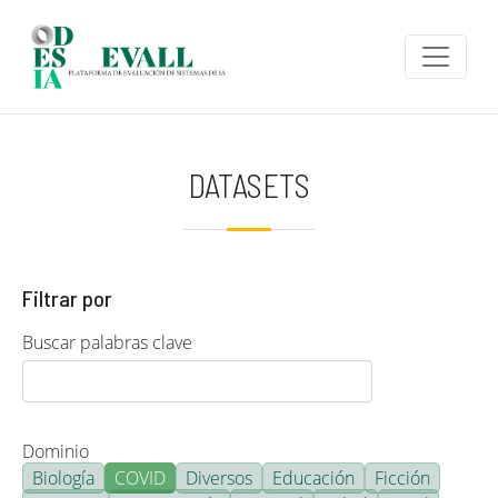
Pasar al contenido principal
DATASETS
Filtrar por
Buscar palabras clave
Dominio
Biología
COVID
Diversos
Educación
Ficción