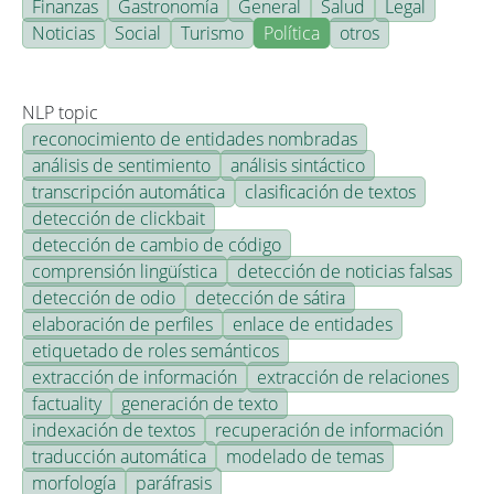
Finanzas
Gastronomía
General
Salud
Legal
Noticias
Social
Turismo
Política
otros
NLP topic
reconocimiento de entidades nombradas
análisis de sentimiento
análisis sintáctico
transcripción automática
clasificación de textos
detección de clickbait
detección de cambio de código
comprensión lingüística
detección de noticias falsas
detección de odio
detección de sátira
elaboración de perfiles
enlace de entidades
etiquetado de roles semánticos
extracción de información
extracción de relaciones
factuality
generación de texto
indexación de textos
recuperación de información
traducción automática
modelado de temas
morfología
paráfrasis