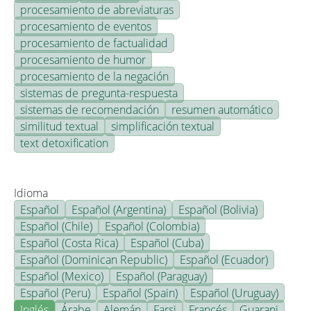
procesamiento de abreviaturas
procesamiento de eventos
procesamiento de factualidad
procesamiento de humor
procesamiento de la negación
sistemas de pregunta-respuesta
sistemas de recomendación
resumen automático
similitud textual
simplificación textual
text detoxification
Idioma
Español
Español (Argentina)
Español (Bolivia)
Español (Chile)
Español (Colombia)
Español (Costa Rica)
Español (Cuba)
Español (Dominican Republic)
Español (Ecuador)
Español (Mexico)
Español (Paraguay)
Español (Peru)
Español (Spain)
Español (Uruguay)
Inglés
Árabe
Alemán
Farsi
Francés
Guarani