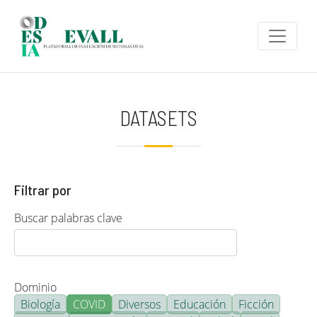
Pasar al contenido principal
DATASETS
Filtrar por
Buscar palabras clave
Dominio
Biología
COVID
Diversos
Educación
Ficción