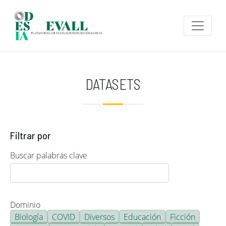
Pasar al contenido principal
DATASETS
Filtrar por
Buscar palabras clave
Dominio
Biología
COVID
Diversos
Educación
Ficción