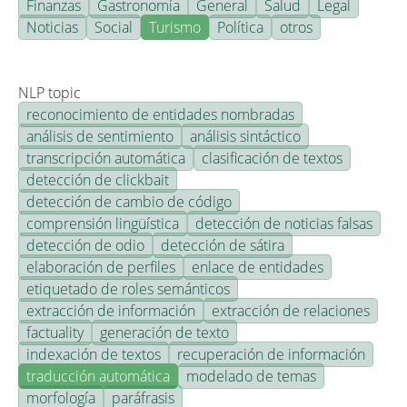
Finanzas
Gastronomía
General
Salud
Legal
Noticias
Social
Turismo
Política
otros
NLP topic
reconocimiento de entidades nombradas
análisis de sentimiento
análisis sintáctico
transcripción automática
clasificación de textos
detección de clickbait
detección de cambio de código
comprensión lingüística
detección de noticias falsas
detección de odio
detección de sátira
elaboración de perfiles
enlace de entidades
etiquetado de roles semánticos
extracción de información
extracción de relaciones
factuality
generación de texto
indexación de textos
recuperación de información
traducción automática
modelado de temas
morfología
paráfrasis