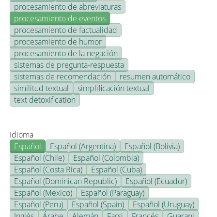
procesamiento de abreviaturas
procesamiento de eventos
procesamiento de factualidad
procesamiento de humor
procesamiento de la negación
sistemas de pregunta-respuesta
sistemas de recomendación
resumen automático
similitud textual
simplificación textual
text detoxification
Idioma
Español
Español (Argentina)
Español (Bolivia)
Español (Chile)
Español (Colombia)
Español (Costa Rica)
Español (Cuba)
Español (Dominican Republic)
Español (Ecuador)
Español (Mexico)
Español (Paraguay)
Español (Peru)
Español (Spain)
Español (Uruguay)
Inglés
Árabe
Alemán
Farsi
Francés
Guarani