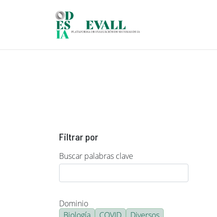
Pasar al contenido principal
Filtrar por
Buscar palabras clave
Dominio
Biología
COVID
Diversos