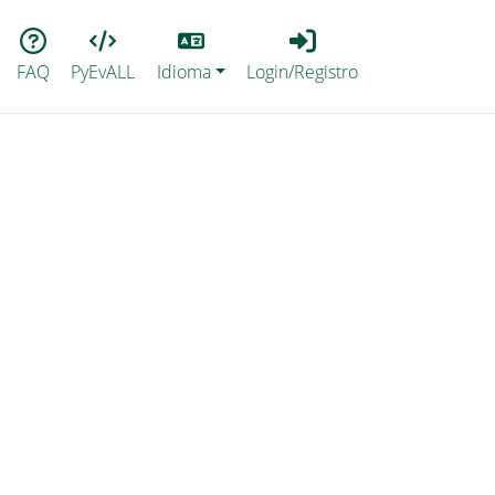
Lang
Login_Registro
FAQ
PyEvALL
Idioma
Login/Registro