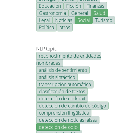
Educación
Ficción
Finanzas
Gastronomía
General
Salud
Legal
Noticias
Social
Turismo
Política
otros
NLP topic
reconocimiento de entidades
nombradas
análisis de sentimiento
análisis sintáctico
transcripción automática
clasificación de textos
detección de clickbait
detección de cambio de código
comprensión lingüística
detección de noticias falsas
detección de odio