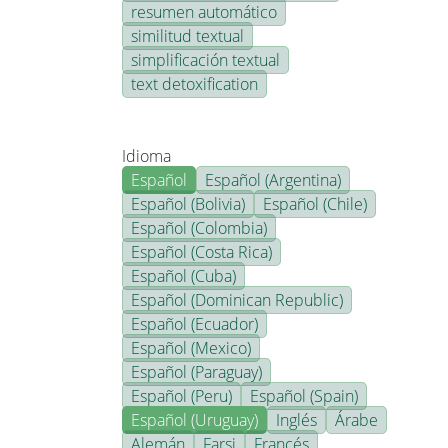
resumen automático
similitud textual
simplificación textual
text detoxification
Idioma
Español
Español (Argentina)
Español (Bolivia)
Español (Chile)
Español (Colombia)
Español (Costa Rica)
Español (Cuba)
Español (Dominican Republic)
Español (Ecuador)
Español (Mexico)
Español (Paraguay)
Español (Peru)
Español (Spain)
Español (Uruguay)
Inglés
Árabe
Alemán
Farsi
Francés