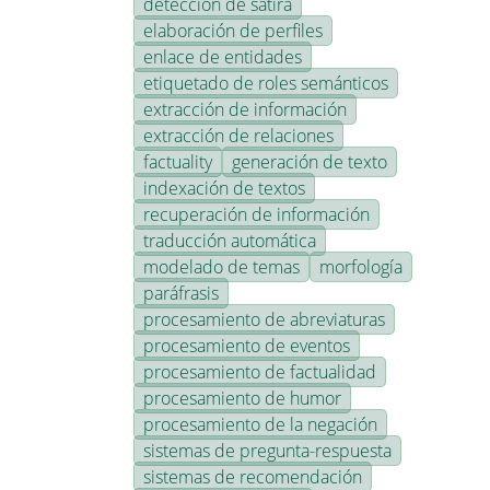
detección de sátira
elaboración de perfiles
enlace de entidades
etiquetado de roles semánticos
extracción de información
extracción de relaciones
factuality
generación de texto
indexación de textos
recuperación de información
traducción automática
modelado de temas
morfología
paráfrasis
procesamiento de abreviaturas
procesamiento de eventos
procesamiento de factualidad
procesamiento de humor
procesamiento de la negación
sistemas de pregunta-respuesta
sistemas de recomendación