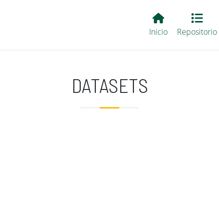
Main EvALL
Inicio
Repositorio
DATASETS