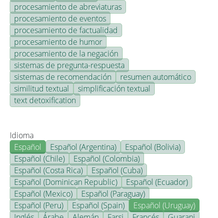
procesamiento de abreviaturas
procesamiento de eventos
procesamiento de factualidad
procesamiento de humor
procesamiento de la negación
sistemas de pregunta-respuesta
sistemas de recomendación
resumen automático
similitud textual
simplificación textual
text detoxification
Idioma
Español
Español (Argentina)
Español (Bolivia)
Español (Chile)
Español (Colombia)
Español (Costa Rica)
Español (Cuba)
Español (Dominican Republic)
Español (Ecuador)
Español (Mexico)
Español (Paraguay)
Español (Peru)
Español (Spain)
Español (Uruguay)
Inglés
Árabe
Alemán
Farsi
Francés
Guarani