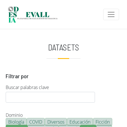
Pasar al contenido principal
DATASETS
Filtrar por
Buscar palabras clave
Dominio
Biología
COVID
Diversos
Educación
Ficción