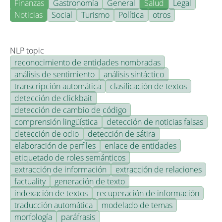
Finanzas
Gastronomía
General
Salud
Legal
Noticias
Social
Turismo
Política
otros
NLP topic
reconocimiento de entidades nombradas
análisis de sentimiento
análisis sintáctico
transcripción automática
clasificación de textos
detección de clickbait
detección de cambio de código
comprensión lingüística
detección de noticias falsas
detección de odio
detección de sátira
elaboración de perfiles
enlace de entidades
etiquetado de roles semánticos
extracción de información
extracción de relaciones
factuality
generación de texto
indexación de textos
recuperación de información
traducción automática
modelado de temas
morfología
paráfrasis