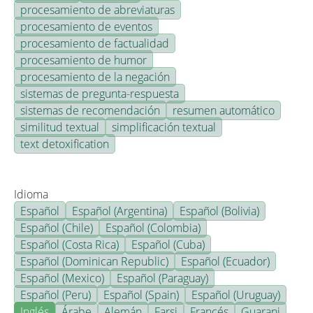
procesamiento de abreviaturas
procesamiento de eventos
procesamiento de factualidad
procesamiento de humor
procesamiento de la negación
sistemas de pregunta-respuesta
sistemas de recomendación
resumen automático
similitud textual
simplificación textual
text detoxification
Idioma
Español
Español (Argentina)
Español (Bolivia)
Español (Chile)
Español (Colombia)
Español (Costa Rica)
Español (Cuba)
Español (Dominican Republic)
Español (Ecuador)
Español (Mexico)
Español (Paraguay)
Español (Peru)
Español (Spain)
Español (Uruguay)
Inglés
Árabe
Alemán
Farsi
Francés
Guarani