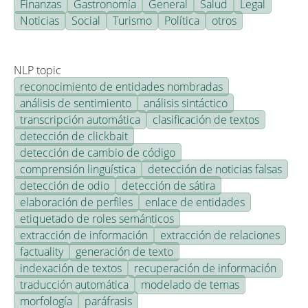
Finanzas
Gastronomía
General
Salud
Legal
Noticias
Social
Turismo
Política
otros
NLP topic
reconocimiento de entidades nombradas
análisis de sentimiento
análisis sintáctico
transcripción automática
clasificación de textos
detección de clickbait
detección de cambio de código
comprensión lingüística
detección de noticias falsas
detección de odio
detección de sátira
elaboración de perfiles
enlace de entidades
etiquetado de roles semánticos
extracción de información
extracción de relaciones
factuality
generación de texto
indexación de textos
recuperación de información
traducción automática
modelado de temas
morfología
paráfrasis