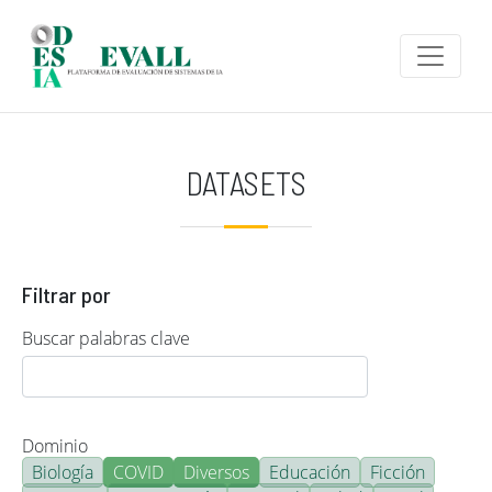
Pasar al contenido principal
DATASETS
Filtrar por
Buscar palabras clave
Dominio
Biología
COVID
Diversos
Educación
Ficción