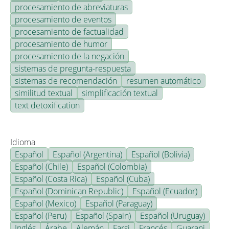
procesamiento de abreviaturas
procesamiento de eventos
procesamiento de factualidad
procesamiento de humor
procesamiento de la negación
sistemas de pregunta-respuesta
sistemas de recomendación
resumen automático
similitud textual
simplificación textual
text detoxification
Idioma
Español
Español (Argentina)
Español (Bolivia)
Español (Chile)
Español (Colombia)
Español (Costa Rica)
Español (Cuba)
Español (Dominican Republic)
Español (Ecuador)
Español (Mexico)
Español (Paraguay)
Español (Peru)
Español (Spain)
Español (Uruguay)
Inglés
Árabe
Alemán
Farsi
Francés
Guarani