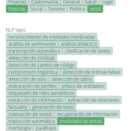
Finanzas
Gastronomía
General
Salud
Legal
Noticias
Social
Turismo
Política
otros
NLP topic
reconocimiento de entidades nombradas
análisis de sentimiento
análisis sintáctico
transcripción automática
clasificación de textos
detección de clickbait
detección de cambio de código
comprensión lingüística
detección de noticias falsas
detección de odio
detección de sátira
elaboración de perfiles
enlace de entidades
etiquetado de roles semánticos
extracción de información
extracción de relaciones
factuality
generación de texto
indexación de textos
recuperación de información
traducción automática
modelado de temas
morfología
paráfrasis