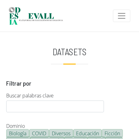
Pasar al contenido principal
DATASETS
Filtrar por
Buscar palabras clave
Dominio
Biología
COVID
Diversos
Educación
Ficción