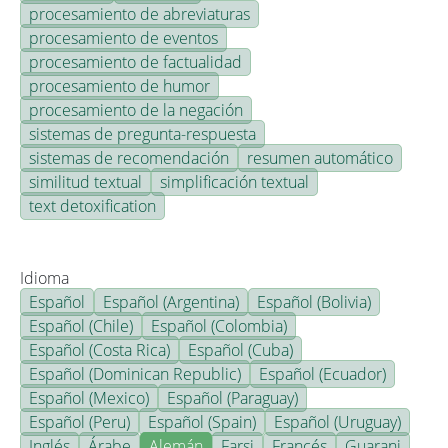
procesamiento de abreviaturas
procesamiento de eventos
procesamiento de factualidad
procesamiento de humor
procesamiento de la negación
sistemas de pregunta-respuesta
sistemas de recomendación
resumen automático
similitud textual
simplificación textual
text detoxification
Idioma
Español
Español (Argentina)
Español (Bolivia)
Español (Chile)
Español (Colombia)
Español (Costa Rica)
Español (Cuba)
Español (Dominican Republic)
Español (Ecuador)
Español (Mexico)
Español (Paraguay)
Español (Peru)
Español (Spain)
Español (Uruguay)
Inglés
Árabe
Alemán
Farsi
Francés
Guarani