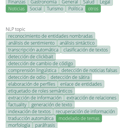
Finanzas
Gastronomía
General
Salud
Legal
Noticias
Social
Turismo
Política
otros
NLP topic
reconocimiento de entidades nombradas
análisis de sentimiento
análisis sintáctico
transcripción automática
clasificación de textos
detección de clickbait
detección de cambio de código
comprensión lingüística
detección de noticias falsas
detección de odio
detección de sátira
elaboración de perfiles
enlace de entidades
etiquetado de roles semánticos
extracción de información
extracción de relaciones
factuality
generación de texto
indexación de textos
recuperación de información
traducción automática
modelado de temas
morfología
paráfrasis