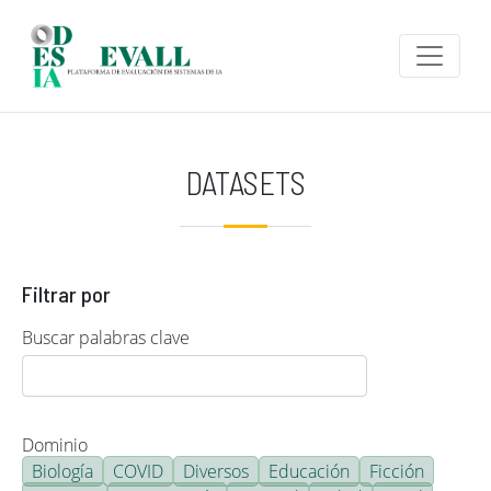
Pasar al contenido principal
DATASETS
Filtrar por
Buscar palabras clave
Dominio
Biología
COVID
Diversos
Educación
Ficción