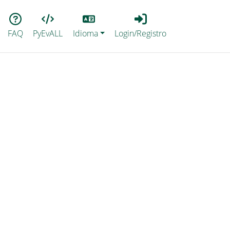
Lang
Login_Registro
FAQ
PyEvALL
Idioma
Login/Registro