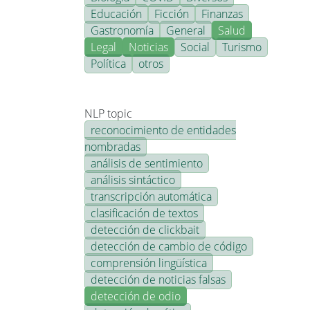
Educación
Ficción
Finanzas
Gastronomía
General
Salud
Legal
Noticias
Social
Turismo
Política
otros
NLP topic
reconocimiento de entidades
nombradas
análisis de sentimiento
análisis sintáctico
transcripción automática
clasificación de textos
detección de clickbait
detección de cambio de código
comprensión lingüística
detección de noticias falsas
detección de odio