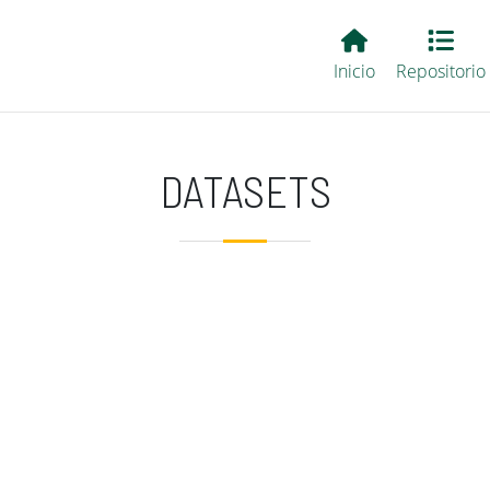
Main EvALL
Inicio
Repositorio
DATASETS