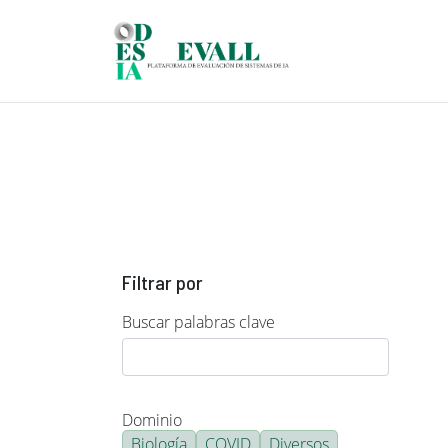
Pasar al contenido principal
Filtrar por
Buscar palabras clave
Dominio
Biología
COVID
Diversos