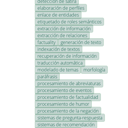
detección de sátira
elaboración de perfiles
enlace de entidades
etiquetado de roles semánticos
extracción de información
extracción de relaciones
factuality
generación de texto
indexación de textos
recuperación de información
traducción automática
modelado de temas
morfología
paráfrasis
procesamiento de abreviaturas
procesamiento de eventos
procesamiento de factualidad
procesamiento de humor
procesamiento de la negación
sistemas de pregunta-respuesta
sistemas de recomendación