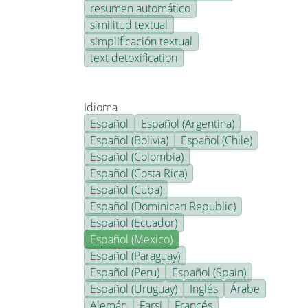
resumen automático
similitud textual
simplificación textual
text detoxification
Idioma
Español
Español (Argentina)
Español (Bolivia)
Español (Chile)
Español (Colombia)
Español (Costa Rica)
Español (Cuba)
Español (Dominican Republic)
Español (Ecuador)
Español (Mexico)
Español (Paraguay)
Español (Peru)
Español (Spain)
Español (Uruguay)
Inglés
Árabe
Alemán
Farsi
Francés