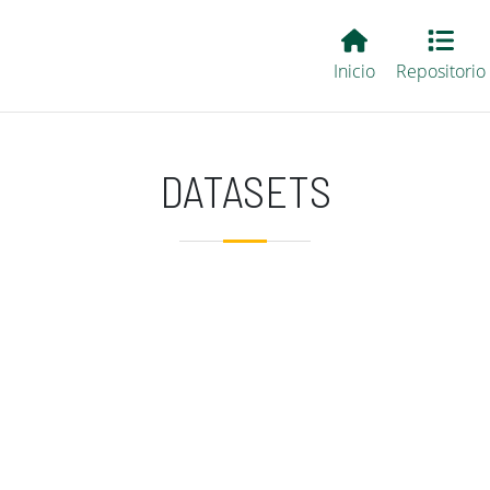
Main EvALL
Inicio
Repositorio
DATASETS