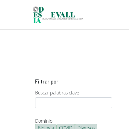
Pasar al contenido principal
Filtrar por
Buscar palabras clave
Dominio
Biología
COVID
Diversos