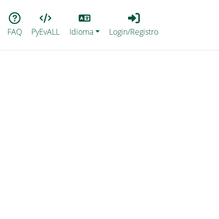
Lang
Login_Registro
FAQ
PyEvALL
Idioma
Login/Registro