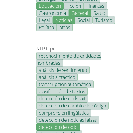
Educación
Ficción
Finanzas
Gastronomía
General
Salud
Legal
Noticias
Social
Turismo
Política
otros
NLP topic
reconocimiento de entidades
nombradas
análisis de sentimiento
análisis sintáctico
transcripción automática
clasificación de textos
detección de clickbait
detección de cambio de código
comprensión lingüística
detección de noticias falsas
detección de odio