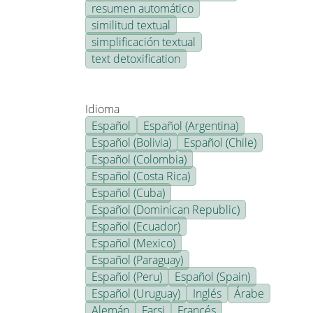
resumen automático
similitud textual
simplificación textual
text detoxification
Idioma
Español
Español (Argentina)
Español (Bolivia)
Español (Chile)
Español (Colombia)
Español (Costa Rica)
Español (Cuba)
Español (Dominican Republic)
Español (Ecuador)
Español (Mexico)
Español (Paraguay)
Español (Peru)
Español (Spain)
Español (Uruguay)
Inglés
Árabe
Alemán
Farsi
Francés