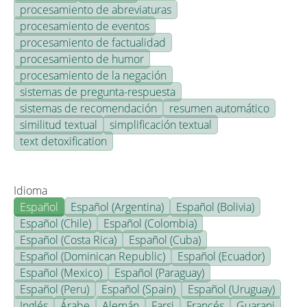
procesamiento de abreviaturas
procesamiento de eventos
procesamiento de factualidad
procesamiento de humor
procesamiento de la negación
sistemas de pregunta-respuesta
sistemas de recomendación
resumen automático
similitud textual
simplificación textual
text detoxification
Idioma
Español
Español (Argentina)
Español (Bolivia)
Español (Chile)
Español (Colombia)
Español (Costa Rica)
Español (Cuba)
Español (Dominican Republic)
Español (Ecuador)
Español (Mexico)
Español (Paraguay)
Español (Peru)
Español (Spain)
Español (Uruguay)
Inglés
Árabe
Alemán
Farsi
Francés
Guarani