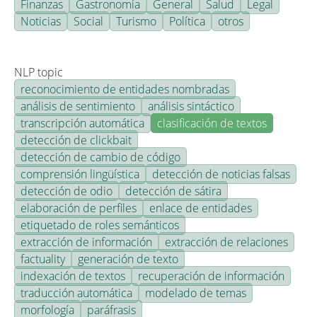
Finanzas
Gastronomía
General
Salud
Legal
Noticias
Social
Turismo
Política
otros
NLP topic
reconocimiento de entidades nombradas
análisis de sentimiento
análisis sintáctico
transcripción automática
clasificación de textos
detección de clickbait
detección de cambio de código
comprensión lingüística
detección de noticias falsas
detección de odio
detección de sátira
elaboración de perfiles
enlace de entidades
etiquetado de roles semánticos
extracción de información
extracción de relaciones
factuality
generación de texto
indexación de textos
recuperación de información
traducción automática
modelado de temas
morfología
paráfrasis