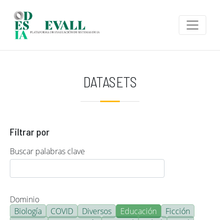
Pasar al contenido principal
DATASETS
Filtrar por
Buscar palabras clave
Dominio
Biología
COVID
Diversos
Educación
Ficción