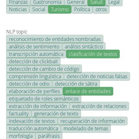
Finanzas
Gastronomía
General
Salud
Legal
Noticias
Social
Turismo
Política
otros
NLP topic
reconocimiento de entidades nombradas
análisis de sentimiento
análisis sintáctico
transcripción automática
clasificación de textos
detección de clickbait
detección de cambio de código
comprensión lingüística
detección de noticias falsas
detección de odio
detección de sátira
elaboración de perfiles
enlace de entidades
etiquetado de roles semánticos
extracción de información
extracción de relaciones
factuality
generación de texto
indexación de textos
recuperación de información
traducción automática
modelado de temas
morfología
paráfrasis