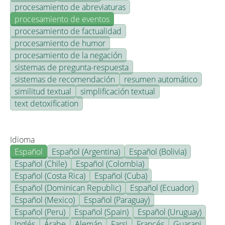
procesamiento de abreviaturas
procesamiento de eventos
procesamiento de factualidad
procesamiento de humor
procesamiento de la negación
sistemas de pregunta-respuesta
sistemas de recomendación
resumen automático
similitud textual
simplificación textual
text detoxification
Idioma
Español
Español (Argentina)
Español (Bolivia)
Español (Chile)
Español (Colombia)
Español (Costa Rica)
Español (Cuba)
Español (Dominican Republic)
Español (Ecuador)
Español (Mexico)
Español (Paraguay)
Español (Peru)
Español (Spain)
Español (Uruguay)
Inglés
Árabe
Alemán
Farsi
Francés
Guarani