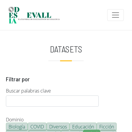
Pasar al contenido principal
DATASETS
Filtrar por
Buscar palabras clave
Dominio
Biología
COVID
Diversos
Educación
Ficción