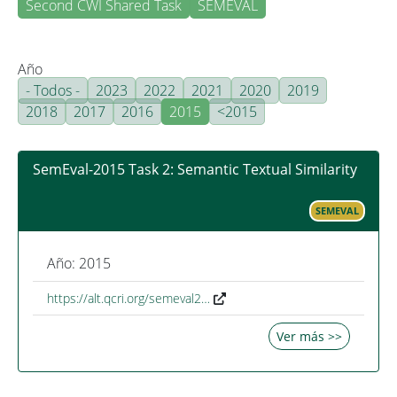
Second CWI Shared Task
SEMEVAL
Año
- Todos -
2023
2022
2021
2020
2019
2018
2017
2016
2015
<2015
SemEval-2015 Task 2: Semantic Textual Similarity
SEMEVAL
Año: 2015
https://alt.qcri.org/semeval2…
Ver más >>