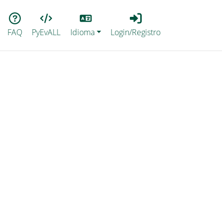
Lang
Login_Registro
FAQ
PyEvALL
Idioma
Login/Registro