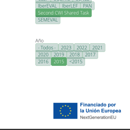
IberEVAL
IberLEF
PAN
Second CWI Shared Task
SEMEVAL
Año
- Todos -
2023
2022
2021
2020
2019
2018
2017
2016
2015
<2015