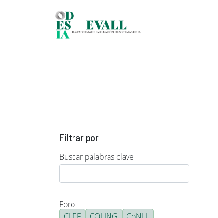
Pasar al contenido principal
Filtrar por
Buscar palabras clave
Foro
CLEF
COLING
CoNLL