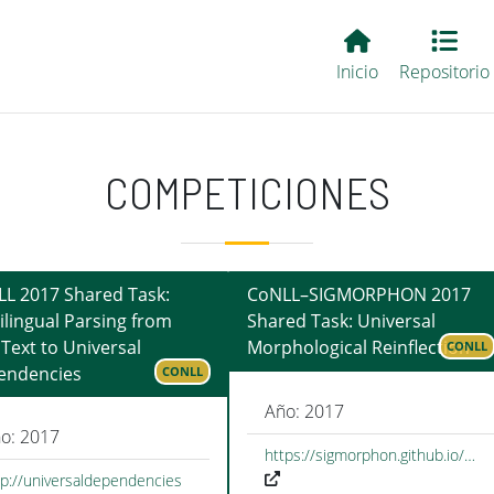
Main EvALL
Inicio
Repositorio
COMPETICIONES
L 2017 Shared Task:
CoNLL–SIGMORPHON 2017
ilingual Parsing from
Shared Task: Universal
Text to Universal
Morphological Reinflection
CONLL
endencies
CONLL
Año: 2017
o: 2017
https://sigmorphon.github.io/…
tp://universaldependencies