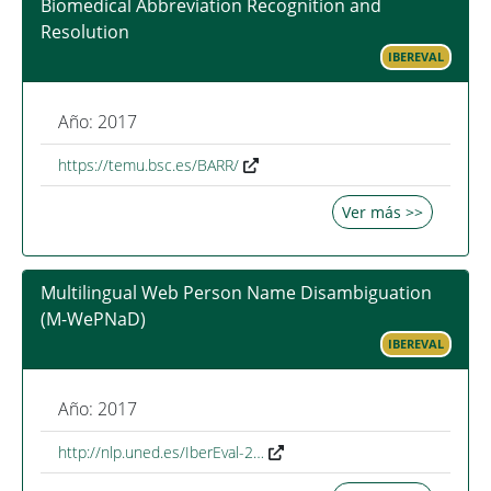
Biomedical Abbreviation Recognition and
Resolution
IBEREVAL
Año: 2017
https://temu.bsc.es/BARR/
Ver más >>
Multilingual Web Person Name Disambiguation
(M-WePNaD)
IBEREVAL
Año: 2017
http://nlp.uned.es/IberEval-2…