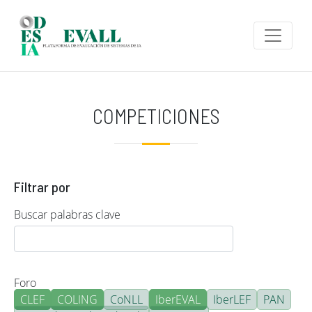
Pasar al contenido principal
COMPETICIONES
Filtrar por
Buscar palabras clave
Foro
CLEF
COLING
CoNLL
IberEVAL
IberLEF
PAN