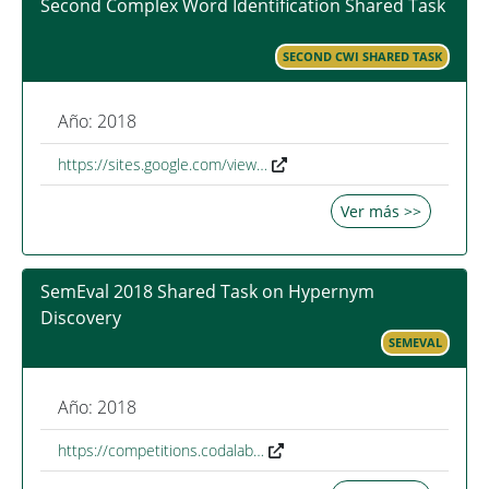
Second Complex Word Identification Shared Task
SECOND CWI SHARED TASK
Año: 2018
https://sites.google.com/view…
Ver más >>
SemEval 2018 Shared Task on Hypernym
Discovery
SEMEVAL
Año: 2018
https://competitions.codalab…