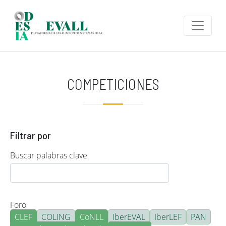
Pasar al contenido principal
COMPETICIONES
Filtrar por
Buscar palabras clave
Foro
CLEF
COLING
CoNLL
IberEVAL
IberLEF
PAN