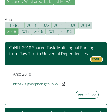
Second CWI Shared Task
SEMEVAL
Año
- Todos -
2023
2022
2021
2020
2019
2018
2017
2016
2015
<2015
CoNLL 2018 Shared Task: Multilingual Parsing
from Raw Text to Universal Dependencies
CONLL
Año: 2018
https://sigmorphon.github.io/…
Ver más >>