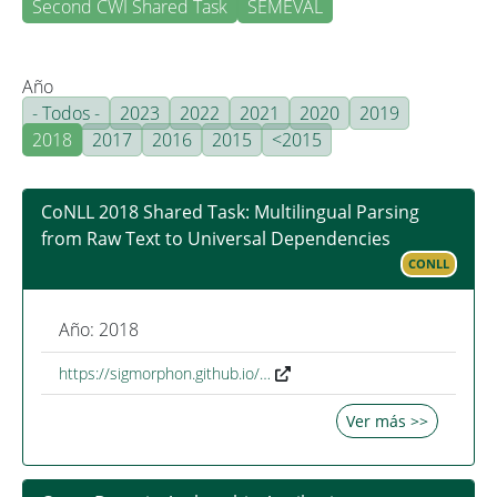
Second CWI Shared Task
SEMEVAL
Año
- Todos -
2023
2022
2021
2020
2019
2018
2017
2016
2015
<2015
CoNLL 2018 Shared Task: Multilingual Parsing
from Raw Text to Universal Dependencies
CONLL
Año: 2018
https://sigmorphon.github.io/…
Ver más >>