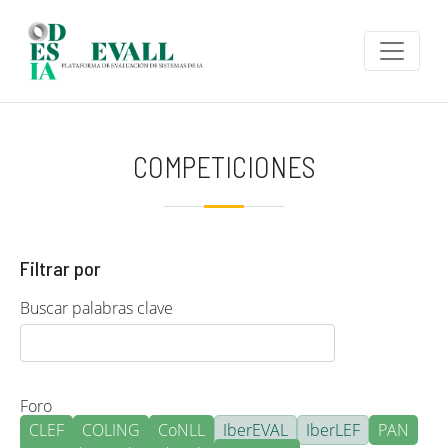
Pasar al contenido principal
COMPETICIONES
Filtrar por
Buscar palabras clave
Foro
CLEF
COLING
CoNLL
IberEVAL
IberLEF
PAN