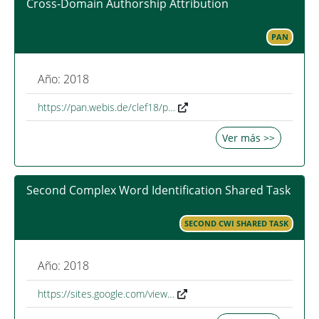
Cross-Domain Authorship Attribution
PAN
Año: 2018
https://pan.webis.de/clef18/p…
Ver más >>
Second Complex Word Identification Shared Task
SECOND CWI SHARED TASK
Año: 2018
https://sites.google.com/view…