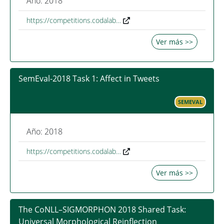
Año: 2018
https://competitions.codalab…
Ver más >>
SemEval-2018 Task 1: Affect in Tweets
SEMEVAL
Año: 2018
https://competitions.codalab…
Ver más >>
The CoNLL–SIGMORPHON 2018 Shared Task:
Universal Morphological Reinflection