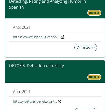
Detecting, Rating and Analyzing Humor in
Spanish
IBERLEF
Año: 2021
https://www.fing.edu.uy/inco/…
Ver más >>
DETOXIS: Detection of toxicity
IBERLEF
Año: 2021
https://detoxisiberlef.wixsit…