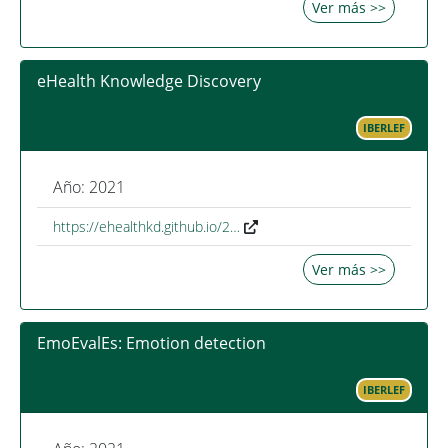
Ver más >>
eHealth Knowledge Discovery
IBERLEF
Año: 2021
https://ehealthkd.github.io/2…
Ver más >>
EmoEvalEs: Emotion detection
IBERLEF