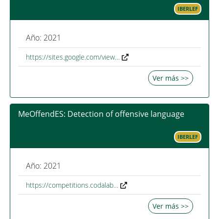
IBERLEF
Año: 2021
https://sites.google.com/view…
Ver más >>
MeOffendES: Detection of offensive language
IBERLEF
Año: 2021
https://competitions.codalab…
Ver más >>