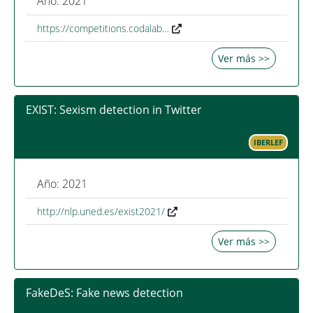
Año: 2021
https://competitions.codalab…
Ver más >>
EXIST: Sexism detection in Twitter
IBERLEF
Año: 2021
http://nlp.uned.es/exist2021/
Ver más >>
FakeDeS: Fake news detection