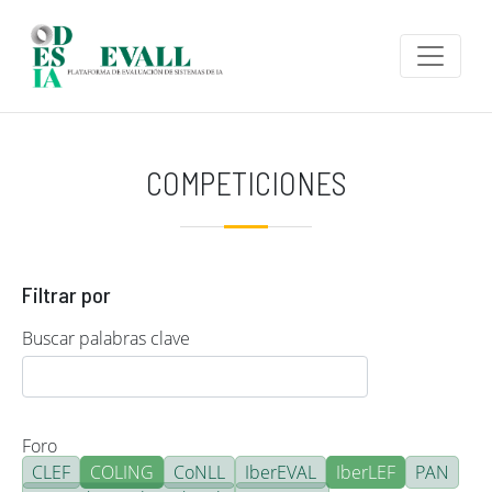
Pasar al contenido principal
COMPETICIONES
Filtrar por
Buscar palabras clave
Foro
CLEF
COLING
CoNLL
IberEVAL
IberLEF
PAN