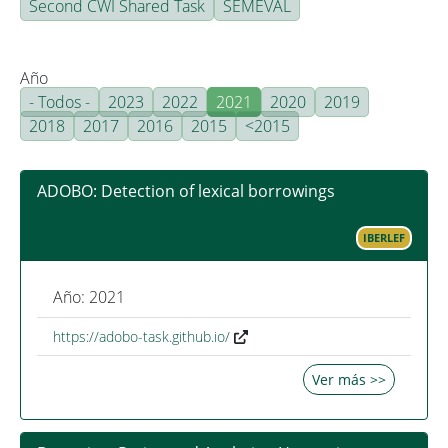
Second CWI Shared Task
SEMEVAL
Año
- Todos -
2023
2022
2021
2020
2019
2018
2017
2016
2015
<2015
ADOBO: Detection of lexical borrowings
IBERLEF
Año: 2021
https://adobo-task.github.io/
Ver más >>