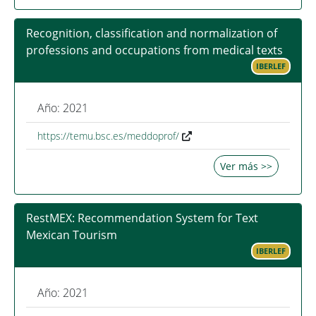
Recognition, classification and normalization of
professions and occupations from medical texts
IBERLEF
Año: 2021
https://temu.bsc.es/meddoprof/
Ver más >>
RestMEX: Recommendation System for Text
Mexican Tourism
IBERLEF
Año: 2021