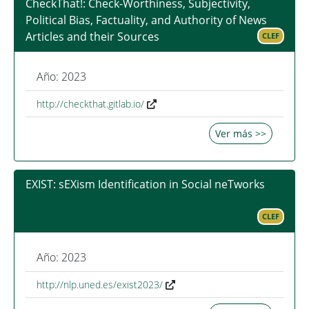
CheckThat!: Check-Worthiness, Subjectivity,
Political Bias, Factuality, and Authority of News
Articles and their Sources
CLEF
Año: 2023
http://checkthat.gitlab.io/
Ver más >>
EXIST: sEXism Identification in Social neTworks
CLEF
Año: 2023
http://nlp.uned.es/exist2023/