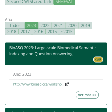
Second CWI Shared Task
SEMEVAL
Año
- Todos -
2023
2022
2021
2020
2019
2018
2017
2016
2015
<2015
BioASQ 2023: Large-scale Biomedical Semantic
Indexing and Question Answering
CLEF
Año: 2023
http://www.bioasq.org/worksho…
Ver más >>