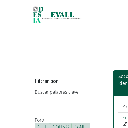
Pasar al contenido principal
Sec
Filtrar por
Iden
Buscar palabras clave
Añ
ht
Foro
CLEF
COLING
CoNLL