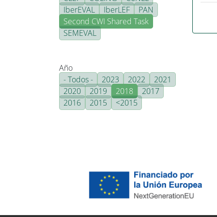
IberEVAL
IberLEF
PAN
Second CWI Shared Task
SEMEVAL
Año
- Todos -
2023
2022
2021
2020
2019
2018
2017
2016
2015
<2015