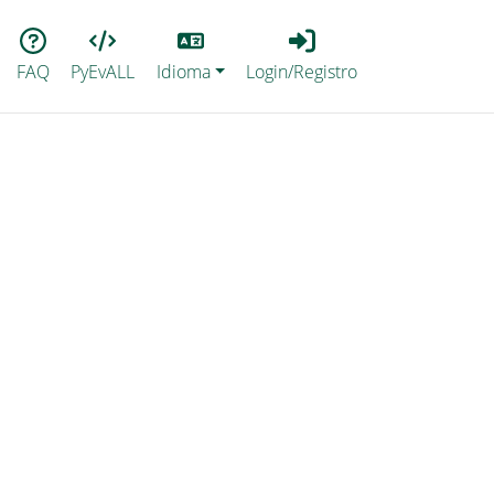
Lang
Login_Registro
FAQ
PyEvALL
Idioma
Login/Registro