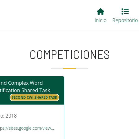
Main EvALL
Inicio
Repositorio
COMPETICIONES
ond Complex Word
tification Shared Task
SECOND CWI SHARED TASK
o: 2018
tps://sites.google.com/view…