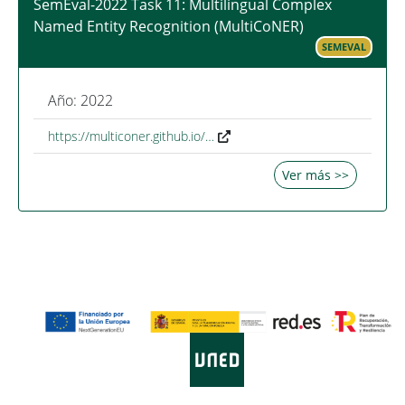
SemEval-2022 Task 11: Multilingual Complex
Named Entity Recognition (MultiCoNER)
SEMEVAL
Año: 2022
https://multiconer.github.io/…
Ver más >>