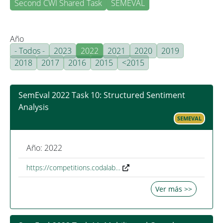
Second CWI Shared Task
SEMEVAL
Año
- Todos -
2023
2022
2021
2020
2019
2018
2017
2016
2015
<2015
SemEval 2022 Task 10: Structured Sentiment
Analysis
SEMEVAL
Año: 2022
https://competitions.codalab…
Ver más >>