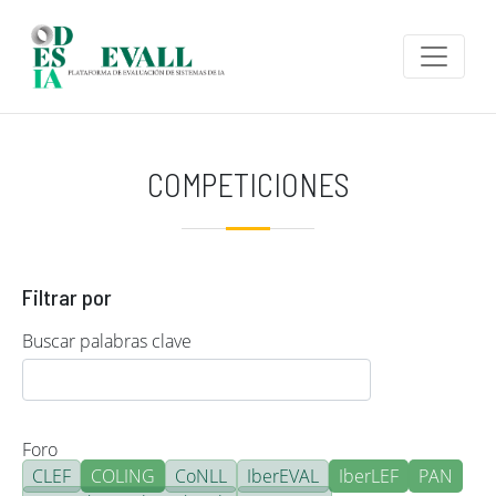
Pasar al contenido principal
COMPETICIONES
Filtrar por
Buscar palabras clave
Foro
CLEF
COLING
CoNLL
IberEVAL
IberLEF
PAN